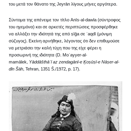
του μετά τον θάνατο της Jeyrān λίγους μήνες αργότερα.
Σύντομα της απένειμε τον τίτλο Anīs-al-dawla (σύντροφος
του ηγεμόνα) και σε αρκετές περιπτώσεις προσφέρθηκε
να αλλάξει την ιδιότητά της από ṣīḡa σε ʿaqdī (μόνιμη
σύζυγος). Εκείνη αρνήθηκε, λέγοντας ότι δεν επιθυμούσε
να μετριάσει την καλή τύχη που της είχε φέρει η
προσωρινή της ιδιότητα (D. Moʿayyer-al-
mamālek,
Yāddāšthāʾī az zendagānī-e Ḵoṣūṣī-e Nāṣer-al-
dīn Šāh
, Tehran, 1351 Š./1972, p. 17).