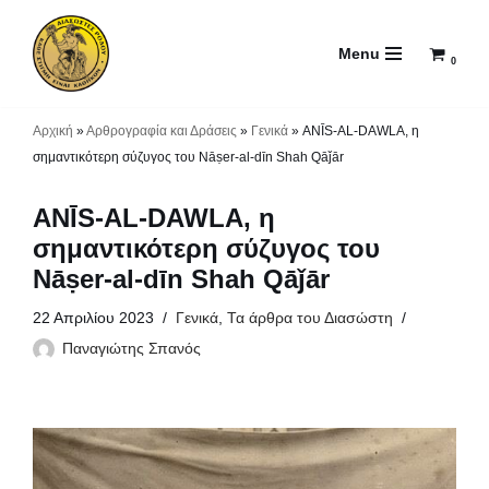
Menu
Μεταπηδήστε
0
στο
περιεχόμενο
Αρχική
»
Αρθρογραφία και Δράσεις
»
Γενικά
»
ANĪS-AL-DAWLA, η
σημαντικότερη σύζυγος του Nāṣer-al-dīn Shah Qāǰār
ANĪS-AL-DAWLA, η
σημαντικότερη σύζυγος του
Nāṣer-al-dīn Shah Qāǰār
22 Απριλίου 2023
Γενικά
,
Τα άρθρα του Διασώστη
Παναγιώτης Σπανός