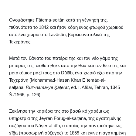
Ονομάστηκε Fāṭema-solṭān κατά τη γέννησή της,
πιθανότατα το 1842 και ήταν κόρη ενός φτωχού χωρικού
από ένα χωριό στο Lavāsān, βορειοανατολικά της
Τεχεράνης.
Μετά τον θάνατο του πατέρα της και τον νέο γάμο της
μητέρας της, υιοθετήθηκε από την θεία και τον θείο της και
μετακόμισε μαζί τους στο Dūlāb, ένα χωριό έξω από την
Τεχεράνη (Moḥammad-Ḥasan Khan Eʿtemād-al-
salṭana,
Rūz-nāma-ye Ḵāṭerāt
, ed. Ī. Afšār, Tehran, 1345
Š./1966, p. 126).
Ξεκίνησε την καριέρα της στο βασιλικό χαρέμι ως
υπηρέτρια της Jeyrān Forūḡ-al-salṭana, της αγαπημένης
συζύγου του Nāṣer-al-dīn, ο οποίος την παντρεύτηκε ως
ṣīḡa (προσωρινή σύζυγος) το 1859 και έγινε η αγαπημένη