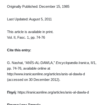
Originally Published: December 15, 1985
Last Updated: August 5, 2011
This article is available in print.
Vol. II, Fasc. 1, pp. 74-76
Cite this entry:
G. Nashat, “ANĪS-AL-DAWLA,”
Encyclopædia
Iranica
, II/1,
pp. 74-76, available online at
http://www.iranicaonline.org/articles/anis-al-dawla-d
(accessed on 30 December 2012).
Πηγή
: https://iranicaonline.org/articles/anis-al-dawla-d
Παναγιώτης Σπανός