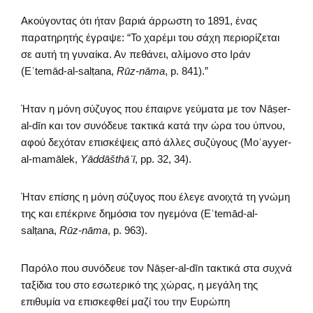
Ακούγοντας ότι ήταν βαριά άρρωστη το 1891, ένας
παρατηρητής έγραψε: “Το χαρέμι του σάχη περιορίζεται
σε αυτή τη γυναίκα. Αν πεθάνει, αλίμονο στο Ιράν
(Eʿtemād-al-salṭana,
Rūz-nāma
, p. 841).”
Ήταν η μόνη σύζυγος που έπαιρνε γεύματα με τον Nāṣer-
al-dīn και τον συνόδευε τακτικά κατά την ώρα του ύπνου,
αφού δεχόταν επισκέψεις από άλλες συζύγους (Moʿayyer-
al-mamālek,
Yāddāšthāʾī
, pp. 32, 34).
Ήταν επίσης η μόνη σύζυγος που έλεγε ανοιχτά τη γνώμη
της και επέκρινε δημόσια τον ηγεμόνα (Eʿtemād-al-
salṭana,
Rūz-nāma
, p. 963).
Παρόλο που συνόδευε τον Nāṣer-al-dīn τακτικά στα συχνά
ταξίδια του στο εσωτερικό της χώρας, η μεγάλη της
επιθυμία να επισκεφθεί μαζί του την Ευρώπη