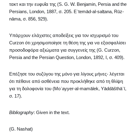
τακτ και την ευφυΐα της (S. G. W. Benjamin, Persia and the
Persians, London, 1887, σ. 205. Eʿtemād-al-salṭana, Rūz-
nāma, σ. 856, 929).
Υπάρχουν ελάχιστες αποδείξεις για τον ισχυρισμό του
Curzon ότι χρησιμοποίησε τη θέση της για να εξασφαλίσει
προσοδοφόρα αξιώματα για συγγενείς της (G. Curzon,
Persia and the Persian Question, London, 1892, I, σ. 409).
Επέζησε του συζύγου της μόνο για λίγους μήνες- λέγεται
ότι πέθανε από ασθένεια που προκλήθηκε από τη θλίψη
για τη δολοφονία του (Moʿayyer-al-mamālek, Yāddāšthāʾī,
σ. 17).
Bibliography
: Given in the text.
(G. Nashat)