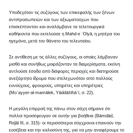
Υποδεχόταν τις συζύγους των επικεφαλής των ξένων
αντιπροσωπειών και των αξιωματούχων που
επισκέπτονταν και αναλάμβανε τα τελετουργικά
καθήκοντα που εκτελούσε η Mahd-e ʿOlyā, η μητέρα του
ηγεμόνα, μετά τον θάνατο του τελευταίου.
Σε αντίθεση με τις άλλες συζύγους, οι οποίες λάμβαναν
μισθό και συνήθως μοιράζονταν τα διαμερίσματα, εκείνη
αντλούσε έσοδα από διάφορες περιοχές και διατηρούσε
ανεξάρτητο ίδρυμα που στελεχωνόταν από πολλούς
ευνούχους, φρουρούς, υπηρέτες και υπηρέτριες
(Moʿayyer-al-mamālek, Yāddāšthāʾī, σ. 22).
Η μεγάλη επιρροή της πάνω στον σάχη σήμαινε ότι
πολλοί προσέφευγαν σε αυτήν για βοήθεια (Bāmdād,
Reǰāl III, σ. 315)- οι περισσότεροι σύγχρονοι επαινούν την
ευσέβεια και την καλοσύνη της, για να μην αναφέρουμε το