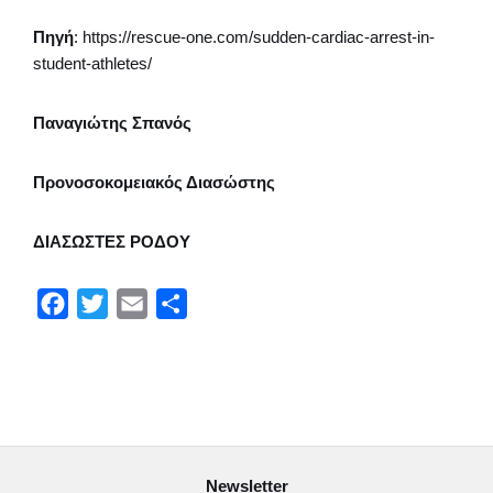
Πηγή
: https://rescue-one.com/sudden-cardiac-arrest-in-
student-athletes/
Παναγιώτης Σπανός
Προνοσοκομειακός Διασώστης
ΔΙΑΣΩΣΤΕΣ ΡΟΔΟΥ
F
T
E
Μ
a
w
m
ο
c
i
a
ι
e
t
i
ρ
b
t
l
α
o
e
σ
Newsletter
o
r
τ