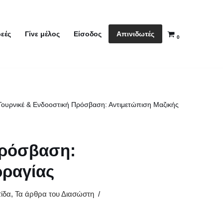
Απινιδωτές
εές
Γίνε μέλος
Είσοδος
0
ουρνικέ & Ενδοοστική Πρόσβαση: Αντιμετώπιση Μαζικής
Πρόσβαση:
ρραγίας
ίδα
,
Τα άρθρα του Διασώστη