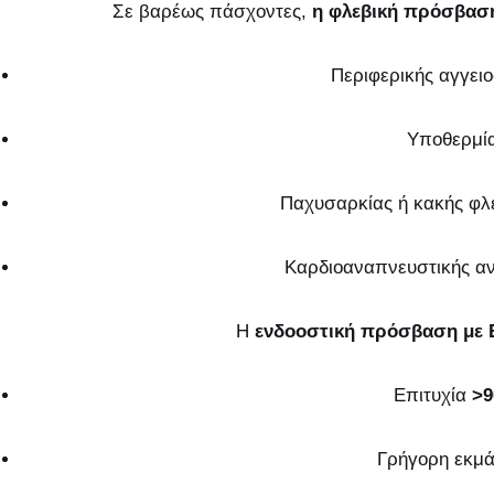
Σε βαρέως πάσχοντες,
η φλεβική πρόσβαση
Περιφερικής αγγε
Υποθερμί
Παχυσαρκίας ή κακής φλε
Καρδιοαναπνευστικής α
Η
ενδοοστική πρόσβαση με 
Επιτυχία
>
Γρήγορη εκμ