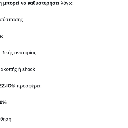
 μπορεί να καθυστερήσει
λόγω:
ιοσύσπασης
ας
βικής ανατομίας
νακοπής ή shock
EZ-IO®
προσφέρει:
90%
άθηση