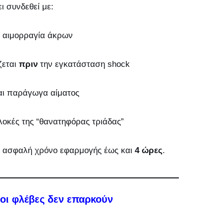
ι συνδεθεί με:
 αιμορραγία άκρων
ζεται
πριν
την εγκατάσταση shock
ι παράγωγα αίματος
λοκές της “θανατηφόρας τριάδας”
 με ασφαλή χρόνο εφαρμογής έως και
4 ώρες
.
ι φλέβες δεν επαρκούν