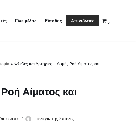
Απινιδωτές
εές
Γίνε μέλος
Είσοδος
0
τομία
»
Φλέβες και Αρτηρίες – Δομή, Ροή Αίματος και
 Ροή Αίματος και
 Διασώστη
Παναγιώτης Σπανός