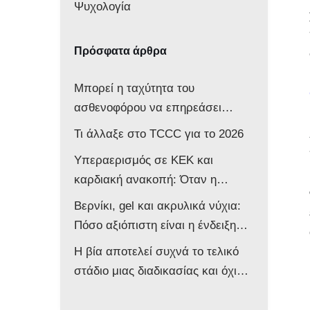
Ψυχολογία
Πρόσφατα άρθρα
Μπορεί η ταχύτητα του
ασθενοφόρου να επηρεάσει
νευρολογικά ένα βρέφος;
Τι άλλαξε στο TCCC για το 2026
Υπεραερισμός σε ΚΕΚ και
καρδιακή ανακοπή: Όταν η
επιθετική αντιμετώπιση βλάπτει
Βερνίκι, gel και ακρυλικά νύχια:
τον ασθενή
Πόσο αξιόπιστη είναι η ένδειξη
του παλμικού οξυμέτρου στο
Η βία αποτελεί συχνά το τελικό
ασθενοφόρο;
στάδιο μιας διαδικασίας και όχι
την αφετηρία της