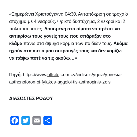
«Ξημερώνει Χριστούγεννα 04:30. Ανταπόκριση σε τροχαίο
ατύχημα με 4 νεαρούς. Φρικτό δυστύχημα, 2 νεκροί και 2
πολυτραυματίες.
Λουσμένη στα αίματα να πρέπει να
αντικρίσω τους γονείς τους που σπάραζαν στο
κλάμα
πάνω στα άψυχα κορμιά των παιδιών τους.
Ακόμα
ηχούν στα αυτιά μου οι κραυγές τους και δεν νομίζω
να πάψω ποτέ να τις ακούω…
»
Πηγή
: https://www.
offsite
.com.cy/eidiseis/ygeia/ypiresia-
asthenoforon-oi-fylakes-aggeloi-tis-anthropinis-zois
ΔΙΑΣΩΣΤΕΣ ΡΟΔΟΥ
F
T
E
Μ
a
w
m
ο