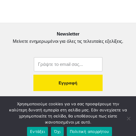
c
i
a
ι
e
t
i
ρ
b
t
l
α
o
e
σ
Newsletter
o
r
τ
Μείνετε ενημερωμένοι για όλες τις τελευταίες εξελίξεις.
k
ε
ί
τ
ε
copyright@2022.
Κατασκευή Ιστοσελίδας.
Χρησιμοποιούμε cookies για να σας προσφέρουμε την
καλύτερη δυνατή εμπειρία στη σελίδα μας. Εάν συνεχίσετε να
χρησιμοποιείτε τη σελίδα, θα υποθέσουμε πως είστε
Λογοδοσία – Χρηστή Διαχείριση
Διοικητικό Συμβούλιο
ικανοποιημένοι με αυτό.
Καταστατικό
Όροι & Πολιτικές
Πολιτική Απορρήτου
Εντάξει
Όχι
Πολιτική απορρήτου
Χορηγοί