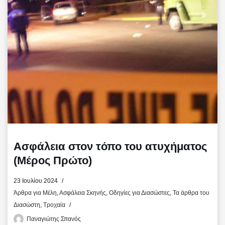
k
ε
ί
τ
ε
Ασφάλεια στον τόπο του ατυχήματος
(Μέρος Πρώτο)
23 Ιουλίου 2024
Άρθρα για Μέλη
,
Ασφάλεια Σκηνής
,
Οδηγίες για Διασώστες
,
Τα άρθρα του
Διασώστη
,
Τροχαία
Παναγιώτης Σπανός