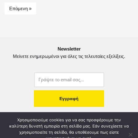
k
ε
Επόμενη »
ί
τ
ε
Newsletter
Μείνετε ενημερωμένοι για όλες τις τελευταίες εξελίξεις.
copyright@2022.
Κατασκευή Ιστοσελίδας.
Χρησιμοποιούμε cookies για να σας προσφέρουμε την
καλύτερη δυνατή εμπειρία στη σελίδα μας. Εάν συνεχίσετε να
χρησιμοποιείτε τη σελίδα, θα υποθέσουμε πως είστε
Λογοδοσία – Χρηστή Διαχείριση
Διοικητικό Συμβούλιο