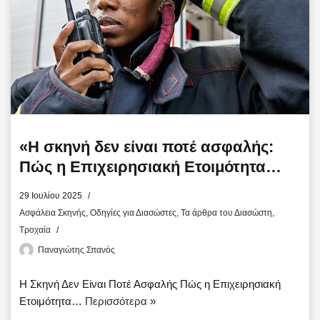
«Η σκηνή δεν είναι ποτέ ασφαλής:
Πώς η Επιχειρησιακή Ετοιμότητα
γίνεται η πιο κρίσιμη δεξιότητα για
29 Ιουλίου 2025
τους Πρώτους Ανταποκριτές»
Ασφάλεια Σκηνής
,
Οδηγίες για Διασώστες
,
Τα άρθρα του Διασώστη
,
Τροχαία
Παναγιώτης Σπανός
Η Σκηνή Δεν Είναι Ποτέ Ασφαλής Πώς η Επιχειρησιακή
Ετοιμότητα…
Περισσότερα »