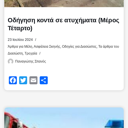
Οδήγηση κοντά σε ατυχήματα (Μέρος
Τέταρτο)
23 Ιουλίου 2024
Άρθρα για Μέλη
,
Ασφάλεια Σκηνής
,
Οδηγίες για Διασώστες
,
Τα άρθρα του
Διασώστη
,
Τροχαία
Παναγιώτης Σπανός
F
T
E
Μ
a
w
m
ο
c
i
a
ι
e
t
i
ρ
b
t
l
α
o
e
σ