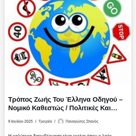
o
e
σ
o
r
τ
k
ε
ί
τ
ε
Τρόπος Ζωής Του Έλληνα Οδηγού –
Νομικό Καθεστώς / Πολιτικές Και
Νομοθεσία (Μέρος Δέκατο)
9 Ιουλίου 2025
Τροχαία
Παναγιώτης Σπανός
Η καλύτερη διακυβέρνηση είναι εκείνη όπου ο λαός