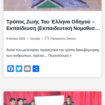
Τρόπος Ζωής Του Έλληνα Οδηγού –
Εκπαίδευση (Εκπαιδευτική Νομοθεσία
/ Ευαισθητοποίηση) Στην Ελλάδα Και
9 Ιουλίου 2025
Τροχαία
Παναγιώτης Σπανός
Την Ευρώπη (Μέρος Ένατο)
Αυτοί που μελέτησαν προσεχτικά τον τρόπο διακυβέρνησης
των ανθρώπων, πρέπει…
Περισσότερα »
F
T
E
Μ
a
w
m
ο
c
i
a
ι
e
t
i
ρ
b
t
l
α
o
e
σ