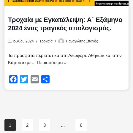
Τροχαία με Εγκατάλειψη: Α΄ Εξάμηνο
2024 ένας τραγικός απολογισμός.
11 Ιουλίου 2024
Τροχαία
Παναγιώτης Σπανός
Τα πρόσφατα περιστατικά στη Λεωφόρο Αθηνών και στην
Κάρυστο με…
Περισσότερα »
F
T
E
Μ
a
w
m
ο
c
i
a
ι
e
t
i
ρ
b
t
l
α
o
e
σ
1
2
3
…
6
o
r
τ