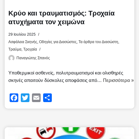
Κρύο και τραυματισμός: Τροχαία
ατυχήματα τον χειμώνα
29 Ιουλίου 2025
Ασφάλεια Σκηνής
,
Οδηγίες για Διασώστες
,
Τα άρθρα του Διασώστη
,
Τραύμα
,
Τροχαία
Παναγιώτης Σπανός
Υποθερμικοί ασθενείς, πολυτραυματισμοί και ολισθηρές
σκηνές απαιτούν δύσκολες αποφάσεις από…
Περισσότερα »
F
T
E
Μ
a
w
m
ο
c
i
a
ι
e
t
i
ρ
b
t
l
α