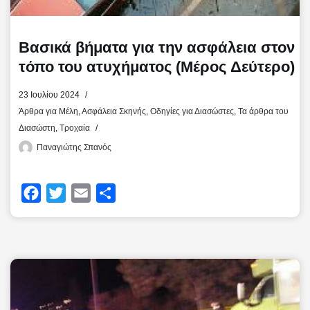
Βασικά βήματα για την ασφάλεια στον
τόπο του ατυχήματος (Μέρος Δεύτερο)
23 Ιουλίου 2024
Άρθρα για Μέλη
,
Ασφάλεια Σκηνής
,
Οδηγίες για Διασώστες
,
Τα άρθρα του
Διασώστη
,
Τροχαία
Παναγιώτης Σπανός
F
T
E
Μ
a
w
m
ο
c
i
a
ι
e
t
i
ρ
b
t
l
α
o
e
σ
o
r
τ