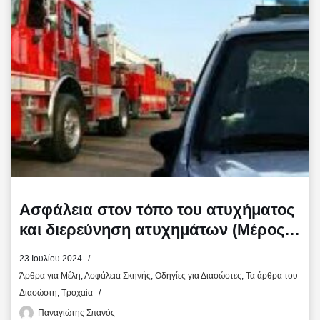
o
r
τ
k
ε
ί
τ
ε
Ασφάλεια στον τόπο του ατυχήματος
και διερεύνηση ατυχημάτων (Μέρος
Τρίτο)
23 Ιουλίου 2024
Άρθρα για Μέλη
,
Ασφάλεια Σκηνής
,
Οδηγίες για Διασώστες
,
Τα άρθρα του
Διασώστη
,
Τροχαία
Παναγιώτης Σπανός