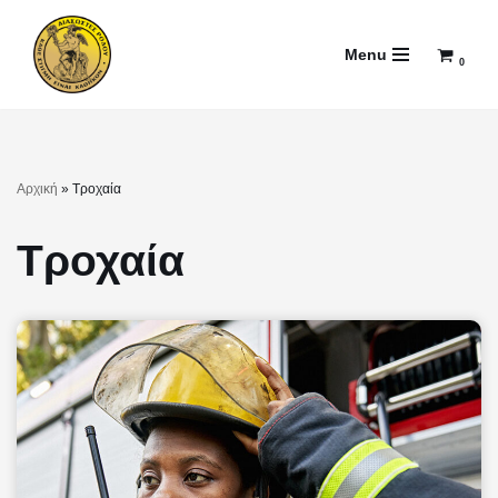
Menu
Μεταπηδήστε
0
στο
περιεχόμενο
Αρχική
»
Τροχαία
Τροχαία