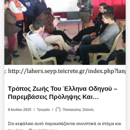
o
r
τ
k
ε
ί
τ
ε
Τρόπος Ζωής Του Έλληνα Οδηγού –
Παρεμβάσεις Πρόληψης Και
Ευαισθητοποίησης
9 Ιουλίου 2025
Τροχαία
Παναγιώτης Σπανός
Προσανατολιζόμενες Στην Αλλαγή Του
Τρόπου Ζωής Του Οδηγού Στην
Στο κεφάλαιο αυτό παρουσιάζονται συνοπτικά οι στόχοι και
Ελλάδα Και Την Ευρώπη (Μέρος