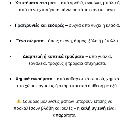
Χτυπήματα στο μάτι
– από γροθιά, αγκώνα, μπάλα ή
από το να χτυπήσετε πάνω σε κάποιο αντικείμενο.
Γρατζουνιές και εκδορές
– συχνά από νύχια ή κλαδιά.
Ξένα σώματα
– όπως σκόνη, άμμος, ξύλο ή μέταλλο.
Διαμπερή ή κοπτικά τραύματα
– από γυαλιά,
εργαλεία, τροχούς ή τροχαία ατυχήματα.
Χημικά εγκαύματα
– από καθαριστικά σπιτιού, χημικά
στο χώρο εργασίας ή ακόμα και από επίθεση με οξύ.
Σοβαρές μολύνσεις ματιών μπορούν επίσης να
προκαλέσουν βλάβη και ουλές – η
καλή υγιεινή
είναι
απαραίτητη.