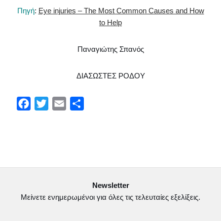
Πηγή
:
Eye injuries – The Most Common Causes and How
to Help
Παναγιώτης Σπανός
ΔΙΑΣΩΣΤΕΣ ΡΟΔΟΥ
F
T
E
Μ
a
w
m
ο
c
i
a
ι
e
t
i
ρ
b
t
l
α
o
e
σ
Newsletter
o
r
τ
Μείνετε ενημερωμένοι για όλες τις τελευταίες εξελίξεις.
k
ε
ί