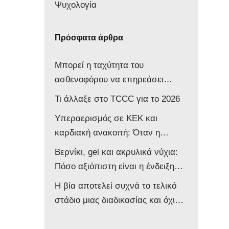
Ψυχολογία
Πρόσφατα άρθρα
Μπορεί η ταχύτητα του
ασθενοφόρου να επηρεάσει
νευρολογικά ένα βρέφος;
Τι άλλαξε στο TCCC για το 2026
Υπεραερισμός σε ΚΕΚ και
καρδιακή ανακοπή: Όταν η
επιθετική αντιμετώπιση βλάπτει
Βερνίκι, gel και ακρυλικά νύχια:
τον ασθενή
Πόσο αξιόπιστη είναι η ένδειξη
του παλμικού οξυμέτρου στο
Η βία αποτελεί συχνά το τελικό
ασθενοφόρο;
στάδιο μιας διαδικασίας και όχι
την αφετηρία της