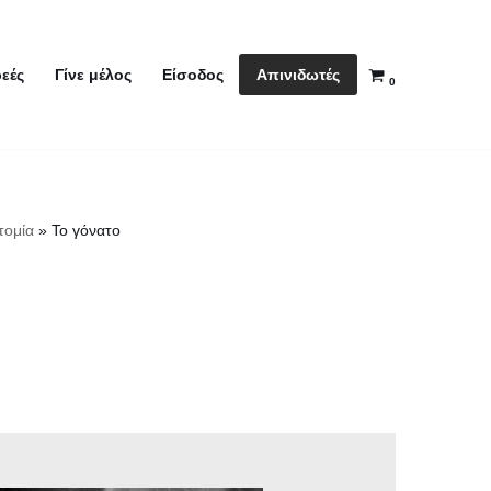
Απινιδωτές
εές
Γίνε μέλος
Είσοδος
0
τομία
»
Το γόνατο