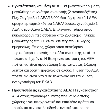
Εγκατάσταση και θέση ΑΕΑ:
Εκτιμώνται χώροι με τη
μεγαλύτερη συχνότητα ανακοπής (2 ανακοπές/έτος).
Π.χ. Σε γήπεδα 1 ΑΕΑ/15.000 θεατές, φυλακή 1 ΑΕΑ/
όροφο, εμπορικό κέντρο 1 ΑΕΑ/ όροφο, ξενοδοχείο 1
ΑΕΑ, αεροπλάνο 1 ΑΕΑ. Επιλέγονται χώροι όπου
κυκλοφορούν περισσότερα από 250 άτομα, ηλικίας
μεγαλύτερης των 60 ετών, επί περίπου 16 ώρες
ημερησίως. Επίσης, χώροι όπου συνέβησαν
περισσότερα του ενός επεισόδια ανακοπής κατά τα
τελευταία 2 χρόνια. Η θέση εγκατάστασης του ΑΕΑ
πρέπει να είναι προσβάσιμη (περπατώντας 1-1μιση
λεπτό) και ορατή εμφανώς σε όλους. Η θέση του ΑΕΑ
πρέπει να είναι δίπλα σε τηλέφωνο για την άμεση
ενεργοποίηση του ΕΚΑΒ.
Προϋποθέσεις εγκατάστασης ΑΕΑ:
Η εγκατάσταση
ΑΕΑ στους προαναφερθέντες πολυσύχναστους
χώρους είναι υποχρεωτική και επιπλέον πρέπει να
τηρούνται οι γραπτές οδηγίες εγκατάστασης της