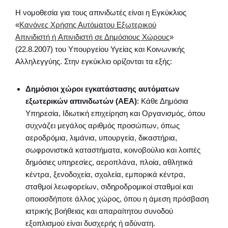
Η νομοθεσία για τους απινιδωτές είναι η Εγκύκλιος
«
Κανόνες Χρήσης Αυτόματου Εξωτερικού
Απινιδιστή ή Απινιδιστή σε Δημόσιους Χώρους
»
(22.8.2007) του Υπουργείου Υγείας και Κοινωνικής
Αλληλεγγύης. Στην εγκύκλιο ορίζονται τα εξής:
Δημόσιοι χώροι εγκατάστασης αυτόματων
εξωτερικών απινιδωτών (ΑΕΑ)
: Κάθε Δημόσια
Υπηρεσία, Ιδιωτική επιχείρηση και Οργανισμός, όπου
συχνάζει μεγάλος αριθμός προσώπων, όπως
αεροδρόμια, λιμάνια, υπουργεία, δικαστήρια,
σωφρονιστικά καταστήματα, κοινοβούλιο και λοιπές
δημόσιες υπηρεσίες, αεροπλάνα, πλοία, αθλητικά
κέντρα, ξενοδοχεία, σχολεία, εμπορικά κέντρα,
σταθμοί λεωφορείων, σιδηροδρομικοί σταθμοί και
οποιοσδήποτε άλλος χώρος, όπου η άμεση πρόσβαση
ιατρικής βοήθειας και απαραίτητου συνοδού
εξοπλισμού είναι δυσχερής ή αδύνατη.