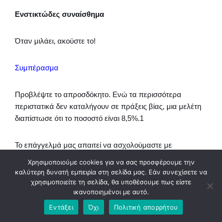
Ενστικτώδες συναίσθημα
Όταν μιλάει, ακούστε το!
Συμπέρασμα
Προβλέψτε το απροσδόκητο. Ενώ τα περισσότερα
περιστατικά δεν καταλήγουν σε πράξεις βίας, μια μελέτη
διαπίστωσε ότι το ποσοστό είναι 8,5%.1
Το επάγγελμά μας απαιτεί να ασχολούμαστε με
ανθρώπους και οι “ανθρώπινες” δεξιότητές μας – οι
Χρησιμοποιούμε cookies για να σας προσφέρουμε την
ικανότητές μας να επικοινωνούμε, να ηρεμούμε και να
καλύτερη δυνατή εμπειρία στη σελίδα μας. Εάν συνεχίσετε να
αποκλιμακώνουμε – είναι αυτές που θα σώσουν
χρησιμοποιείτε τη σελίδα, θα υποθέσουμε πως είστε
ικανοποιημένοι με αυτό.
πραγματικά τις ζωές μας.
Εντάξει
Όχι
Πολιτική απορρήτου
Οι λεκτικές δεξιότητες θα είναι η πρώτη γραμμή άμυνάς