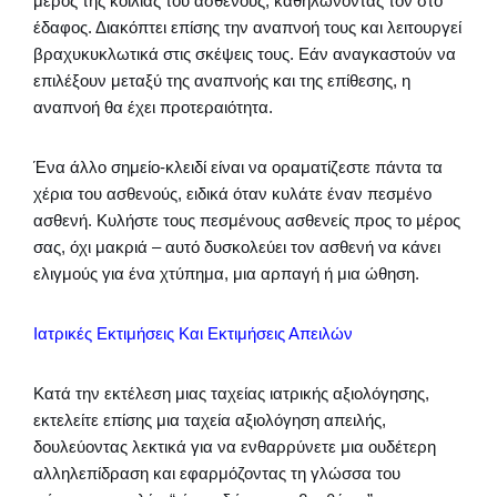
μέρος της κοιλιάς του ασθενούς, καθηλώνοντάς τον στο
έδαφος. Διακόπτει επίσης την αναπνοή τους και λειτουργεί
βραχυκυκλωτικά στις σκέψεις τους. Εάν αναγκαστούν να
επιλέξουν μεταξύ της αναπνοής και της επίθεσης, η
αναπνοή θα έχει προτεραιότητα.
Ένα άλλο σημείο-κλειδί είναι να οραματίζεστε πάντα τα
χέρια του ασθενούς, ειδικά όταν κυλάτε έναν πεσμένο
ασθενή. Κυλήστε τους πεσμένους ασθενείς προς το μέρος
σας, όχι μακριά – αυτό δυσκολεύει τον ασθενή να κάνει
ελιγμούς για ένα χτύπημα, μια αρπαγή ή μια ώθηση.
Ιατρικές Εκτιμήσεις Και Εκτιμήσεις Απειλών
Κατά την εκτέλεση μιας ταχείας ιατρικής αξιολόγησης,
εκτελείτε επίσης μια ταχεία αξιολόγηση απειλής,
δουλεύοντας λεκτικά για να ενθαρρύνετε μια ουδέτερη
αλληλεπίδραση και εφαρμόζοντας τη γλώσσα του