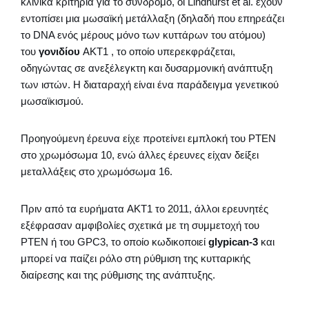
κλινικά κριτήρια για το σύνδρομο, οι Lindhurst et al. έχουν
εντοπίσει μια μωσαϊκή μετάλλαξη (δηλαδή που επηρεάζει
το DNA ενός μέρους μόνο των κυττάρων του ατόμου)
του
γονιδίου
AKT1 , το οποίο υπερεκφράζεται,
οδηγώντας σε ανεξέλεγκτη και δυσαρμονική ανάπτυξη
των ιστών. Η
διαταραχή είναι ένα παράδειγμα γενετικού
μωσαϊκισμού.
Προηγούμενη έρευνα είχε προτείνει εμπλοκή του PTEN
στο χρωμόσωμα 10, ενώ άλλες έρευνες είχαν δείξει
μεταλλάξεις στο χρωμόσωμα 16.
Πριν από τα ευρήματα AKT1 το 2011, άλλοι ερευνητές
εξέφρασαν αμφιβολίες σχετικά με τη συμμετοχή του
PTEN ή του GPC3, το οποίο κωδικοποιεί
glypican-3
και
μπορεί να παίζει ρόλο στη ρύθμιση της κυτταρικής
διαίρεσης και της ρύθμισης της ανάπτυξης.