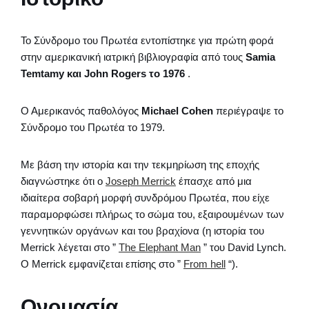
Το Σύνδρομο του Πρωτέα εντοπίστηκε για πρώτη φορά
στην αμερικανική ιατρική βιβλιογραφία από τους
Samia
Temtamy και John Rogers το 1976
.
Ο Αμερικανός παθολόγος
Michael Cohen
περιέγραψε το
Σύνδρομο του Πρωτέα το 1979.
Με βάση την ιστορία και την τεκμηρίωση της εποχής
διαγνώστηκε ότι ο
Joseph Merrick
έπασχε από μια
ιδιαίτερα σοβαρή μορφή συνδρόμου Πρωτέα, που είχε
παραμορφώσει πλήρως το σώμα του, εξαιρουμένων των
γεννητικών οργάνων και του βραχίονα (η ιστορία του
Merrick λέγεται στο ”
The Elephant Man
” του David Lynch.
Ο Merrick εμφανίζεται επίσης στο ”
From hell
“).
Ονομασία