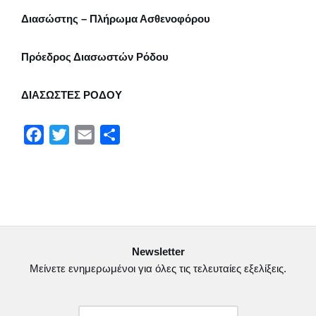
Διασώστης – Πλήρωμα Ασθενοφόρου
Πρόεδρος Διασωστών Ρόδου
ΔΙΑΣΩΣΤΕΣ ΡΟΔΟΥ
F
T
E
Μ
a
w
m
ο
c
i
a
ι
e
t
i
ρ
b
t
l
α
o
e
σ
Newsletter
o
r
τ
Μείνετε ενημερωμένοι για όλες τις τελευταίες εξελίξεις.
k
ε
ί
τ