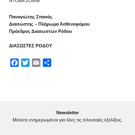
ΝΤΟΒΑ ΣΟΦΙΑ
Παναγιώτης Σπανός
Διασώστης – Πλήρωμα Ασθενοφόρου
Πρόεδρος Διασωστών Ρόδου
ΔΙΑΣΩΣΤΕΣ ΡΟΔΟΥ
F
T
E
Μ
a
w
m
ο
c
i
a
ι
e
t
i
ρ
b
t
l
α
o
e
σ
Newsletter
o
r
τ
Μείνετε ενημερωμένοι για όλες τις τελευταίες εξελίξεις.
k
ε
ί