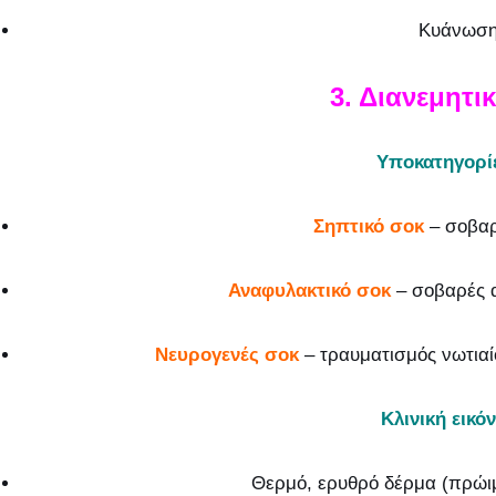
Κυάνωσ
3. Διανεμητι
Υποκατηγορί
Σηπτικό σοκ
– σοβαρ
Αναφυλακτικό σοκ
– σοβαρές α
Νευρογενές σοκ
– τραυματισμός νωτιαί
Κλινική εικόν
Θερμό, ερυθρό δέρμα (πρώι