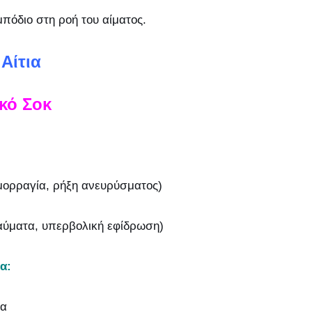
μπόδιο στη ροή του αίματος.
 Αίτια
κό Σοκ
μορραγία, ρήξη ανευρύσματος)
καύματα, υπερβολική εφίδρωση)
α:
ία