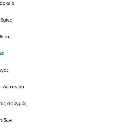
άρκεια
θμίες
θειες
α:
λγος
– δύσπνοια
τος σφυγμός
ίτιδων