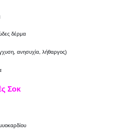
η
ώδες δέρμα
γχυση, ανησυχία, λήθαργος)
α
ές Σοκ
μυοκαρδίου