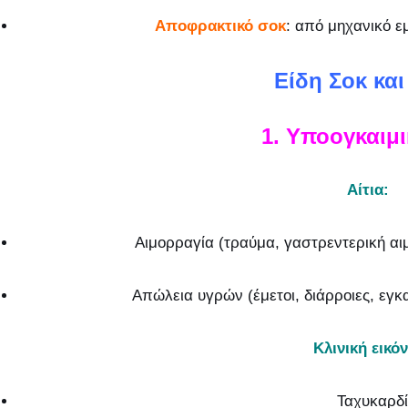
Αποφρακτικό σοκ
: από μηχανικό ε
Είδη Σοκ και
1. Υποογκαιμι
Αίτια:
Αιμορραγία (τραύμα, γαστρεντερική αι
Απώλεια υγρών (έμετοι, διάρροιες, εγ
Κλινική εικόν
Ταχυκαρδ