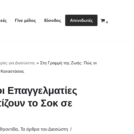
Απινιδωτές
εές
Γίνε μέλος
Είσοδος
0
γίες για Διασώστες
»
Στη Γραμμή της Ζωής: Πώς οι
 Καταστάσεις
ι Επαγγελματίες
ίζουν το Σοκ σε
Φροντίδα
,
Τα άρθρα του Διασώστη