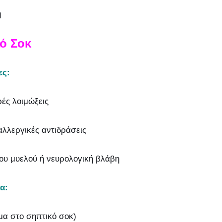
η
κό Σοκ
ες:
ές λοιμώξεις
λλεργικές αντιδράσεις
ου μυελού ή νευρολογική βλάβη
α:
μα στο σηπτικό σοκ)