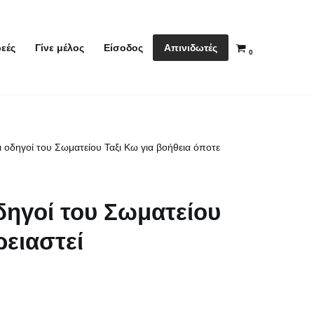
Απινιδωτές
εές
Γίνε μέλος
Είσοδος
0
 οδηγοί του Σωματείου Ταξι Κω για βοήθεια όποτε
δηγοί του Σωματείου
ρειαστεί