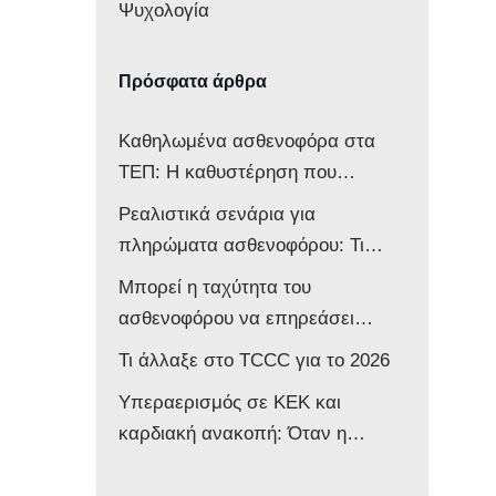
Ψυχολογία
Πρόσφατα άρθρα
Καθηλωμένα ασθενοφόρα στα
ΤΕΠ: Η καθυστέρηση που
αποδυναμώνει ολόκληρο το
Ρεαλιστικά σενάρια για
σύστημα
πληρώματα ασθενοφόρου: Τι
δείχνει νέα μελέτη
Μπορεί η ταχύτητα του
ασθενοφόρου να επηρεάσει
νευρολογικά ένα βρέφος;
Τι άλλαξε στο TCCC για το 2026
Υπεραερισμός σε ΚΕΚ και
καρδιακή ανακοπή: Όταν η
επιθετική αντιμετώπιση βλάπτει
τον ασθενή