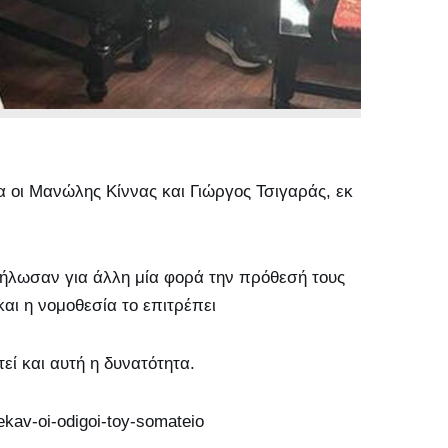
 οι Μανώλης Κίννας και Γιώργος Τσιγαράς, εκ
δήλωσαν για άλλη μία φορά την πρόθεσή τους
αι η νομοθεσία το επιτρέπει
ί και αυτή η δυνατότητα.
y-ekav-oi-odigoi-toy-somateio