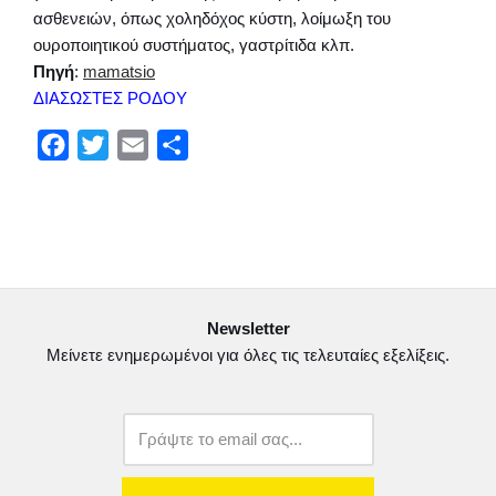
ασθενειών, όπως χοληδόχος κύστη, λοίμωξη του
ουροποιητικού συστήματος, γαστρίτιδα κλπ.
Πηγή
:
mamatsio
ΔΙΑΣΩΣΤΕΣ ΡΟΔΟΥ
F
T
E
Μ
a
w
m
ο
c
i
a
ι
e
t
i
ρ
b
t
l
α
o
e
σ
Newsletter
o
r
τ
Μείνετε ενημερωμένοι για όλες τις τελευταίες εξελίξεις.
k
ε
ί
τ
ε