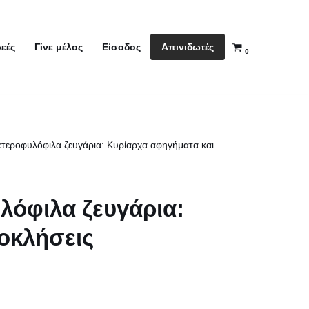
Απινιδωτές
εές
Γίνε μέλος
Είσοδος
0
ετεροφυλόφιλα ζευγάρια: Κυρίαρχα αφηγήματα και
λόφιλα ζευγάρια:
οκλήσεις