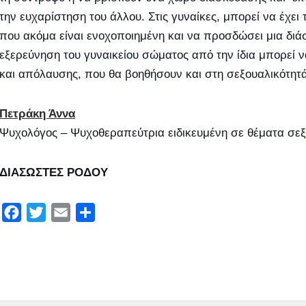
την ευχαρίστηση του άλλου. Στις γυναίκες, μπορεί να έχει
που ακόμα είναι ενοχοποιημένη και να προσδώσει μια δι
εξερεύνηση του γυναικείου σώματος από την ίδια μπορεί ν
και απόλαυσης, που θα βοηθήσουν και στη σεξουαλικότητά
Πετράκη Άννα
Ψυχολόγος – Ψυχοθεραπεύτρια ειδικευμένη σε θέματα σεξ
ΔΙΑΣΩΣΤΕΣ ΡΟΔΟΥ
F
T
E
Μ
a
w
m
ο
c
i
a
ι
e
t
i
ρ
b
t
l
α