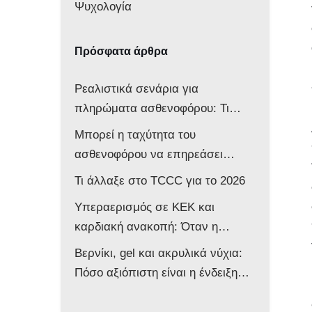
Ψυχολογία
Πρόσφατα άρθρα
Ρεαλιστικά σενάρια για
πληρώματα ασθενοφόρου: Τι
δείχνει νέα μελέτη
Μπορεί η ταχύτητα του
ασθενοφόρου να επηρεάσει
νευρολογικά ένα βρέφος;
Τι άλλαξε στο TCCC για το 2026
Υπεραερισμός σε ΚΕΚ και
καρδιακή ανακοπή: Όταν η
επιθετική αντιμετώπιση βλάπτει
Βερνίκι, gel και ακρυλικά νύχια:
τον ασθενή
Πόσο αξιόπιστη είναι η ένδειξη
του παλμικού οξυμέτρου στο
ασθενοφόρο;