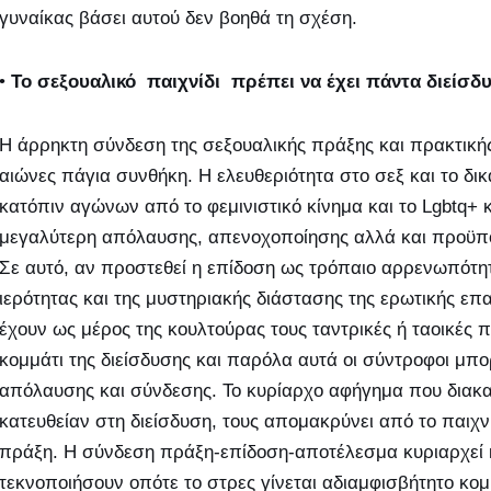
γυναίκας βάσει αυτού δεν βοηθά τη σχέση.
•
Το σεξουαλικό παιχνίδι πρέπει να έχει πάντα διείσδ
Η άρρηκτη σύνδεση της σεξουαλικής πράξης και πρακτική
αιώνες πάγια συνθήκη. Η ελευθεριότητα στο σεξ και το δι
κατόπιν αγώνων από το φεμινιστικό κίνημα και το Lgbtq+
μεγαλύτερη απόλαυσης, απενοχοποίησης αλλά και προϋποθ
Σε αυτό, αν προστεθεί η επίδοση ως τρόπαιο αρρενωπότη
ιερότητας και της μυστηριακής διάστασης της ερωτικής επ
έχουν ως μέρος της κουλτούρας τους ταντρικές ή ταοικές
κομμάτι της διείσδυσης και παρόλα αυτά οι σύντροφοι μπ
απόλαυσης και σύνδεσης. Το κυρίαρχο αφήγημα που διακατέ
κατευθείαν στη διείσδυση, τους απομακρύνει από το παιχν
πράξη. Η σύνδεση πράξη-επίδοση-αποτέλεσμα κυριαρχεί 
τεκνοποιήσουν οπότε το στρες γίνεται αδιαμφισβήτητο κ