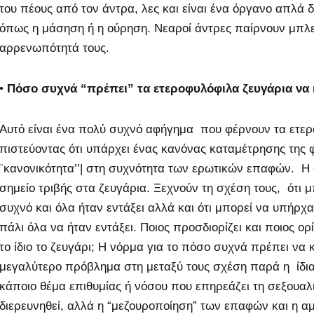
του πέους από τον άντρα, λες και είναι ένα όργανο απλά 
όπως η μάσηση ή η ούρηση. Νεαροί άντρες παίρνουν μπλε
αρρενωπότητά τους.
•
Πόσο συχνά “πρέπει” τα ετεροφυλόφιλα ζευγάρια να 
Αυτό είναι ένα πολύ συχνό αφήγημα που φέρνουν τα ετερ
πιστεύοντας ότι υπάρχει ένας κανόνας καταμέτρησης της φ
¨κανονικότητα’’| στη συχνότητα των ερωτικών επαφών. Η σ
σημείο τριβής στα ζευγάρια. Ξεχνούν τη σχέση τους, ότι 
συχνό και όλα ήταν εντάξει αλλά και ότι μπορεί να υπήρχα
πάλι όλα να ήταν εντάξει. Ποιος προσδιορίζει και ποιος ορίζ
το ίδιο το ζευγάρι; Η νόρμα για το πόσο συχνά πρέπει να κ
μεγαλύτερο πρόβλημα στη μεταξύ τους σχέση παρά η ίδια
κάποιο θέμα επιθυμίας ή νόσου που επηρεάζει τη σεξουαλι
διερευνηθεί, αλλά η “μεζουροποίηση” των επαφών και η αμ