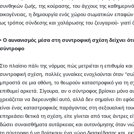
συνθηκών ζωής, της κούρασης, του άγχους της καθημερινό
οικογένειας, η δημιουργία ενός χώρου σωματικών επαφών 
ως τρόπος σύνδεσης και χαλάρωσης του ζευγαριού- γιατί 
•
Ο αυνανισμός μέσα στη συντροφική σχέση δείχνει ότι 
σύντροφο
Στο πλαίσιο πάλι της νόρμας πώς μετριέται η επιθυμία κα
συντροφική σχέση, πολλές γυναίκες ενοχλούνται όταν “συ
μπροστά σε μια οθόνη, το θεωρούν καταστροφικό για τη σχ
επιθυμεί αρκετά. Σίγουρα, αν ο σύντροφος βρίσκει μόνο α
χρειάζεται να διερευνηθεί αυτό, αλλά δεν σημαίνει ότι ε
είναι ένας καταστροφικός παράγοντας στη σεξουαλική του
επηρεάσει θετικά τη σχέση, είτε γίνεται από τους άντρες ε
δώσει συναισθήματα αυτάρκειας και αυτονόμησης όταν νι
τη σύντροφο ή να βρίσκουν ένα χώρο διασκέδασης και εκ