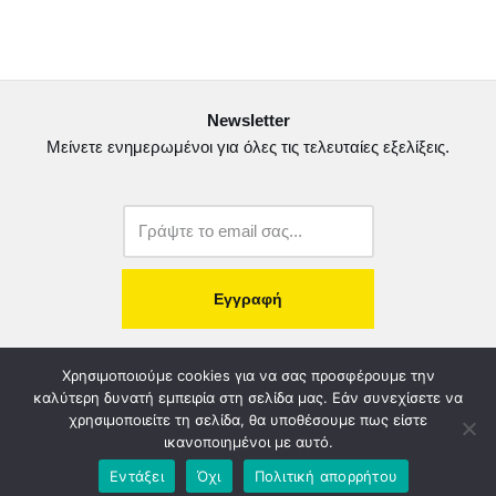
e
t
i
ρ
b
t
l
α
o
e
σ
Newsletter
o
r
τ
Μείνετε ενημερωμένοι για όλες τις τελευταίες εξελίξεις.
k
ε
ί
τ
ε
copyright@2022.
Κατασκευή Ιστοσελίδας.
Χρησιμοποιούμε cookies για να σας προσφέρουμε την
καλύτερη δυνατή εμπειρία στη σελίδα μας. Εάν συνεχίσετε να
χρησιμοποιείτε τη σελίδα, θα υποθέσουμε πως είστε
Λογοδοσία – Χρηστή Διαχείριση
Διοικητικό Συμβούλιο
ικανοποιημένοι με αυτό.
Καταστατικό
Όροι & Πολιτικές
Πολιτική Απορρήτου
Εντάξει
Όχι
Πολιτική απορρήτου
Χορηγοί