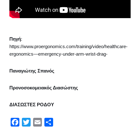
Πηγή
:
https://www.proergonomics.com/training/video/healthcare-
ergonomics—emergency-under-arm-wrist-drag-
Παναγιώτης Σπανός
Προνοσοκομειακός Διασώστης
ΔΙΑΣΩΣΤΕΣ ΡΟΔΟΥ
F
T
E
Μ
a
w
m
ο
c
i
a
ι