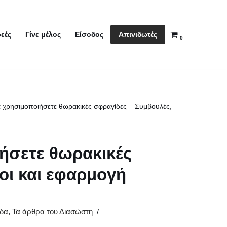
Απινιδωτές
εές
Γίνε μέλος
Είσοδος
0
α χρησιμοποιήσετε θωρακικές σφραγίδες – Συμβουλές,
ιήσετε θωρακικές
οι και εφαρμογή
ίδα
,
Τα άρθρα του Διασώστη