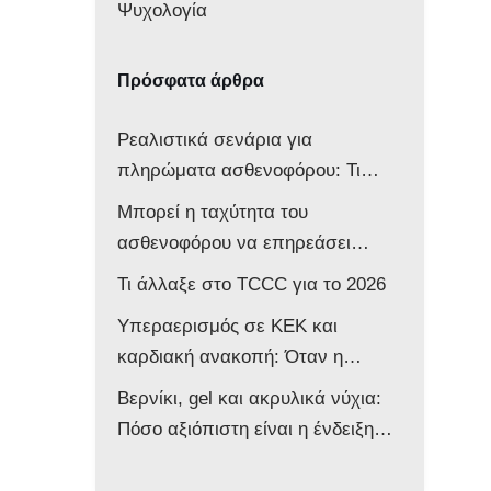
Ψυχολογία
Πρόσφατα άρθρα
Ρεαλιστικά σενάρια για
πληρώματα ασθενοφόρου: Τι
δείχνει νέα μελέτη
Μπορεί η ταχύτητα του
ασθενοφόρου να επηρεάσει
νευρολογικά ένα βρέφος;
Τι άλλαξε στο TCCC για το 2026
Υπεραερισμός σε ΚΕΚ και
καρδιακή ανακοπή: Όταν η
επιθετική αντιμετώπιση βλάπτει
Βερνίκι, gel και ακρυλικά νύχια:
τον ασθενή
Πόσο αξιόπιστη είναι η ένδειξη
του παλμικού οξυμέτρου στο
ασθενοφόρο;