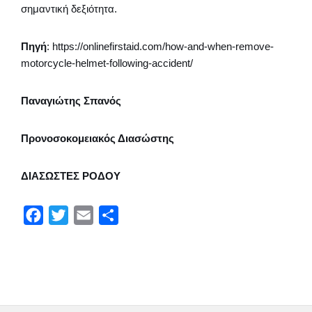
σημαντική δεξιότητα.
Πηγή
: https://onlinefirstaid.com/how-and-when-remove-
motorcycle-helmet-following-accident/
Παναγιώτης Σπανός
Προνοσοκομειακός Διασώστης
ΔΙΑΣΩΣΤΕΣ ΡΟΔΟΥ
F
T
E
Μ
a
w
m
ο
c
i
a
ι
e
t
i
ρ
b
t
l
α