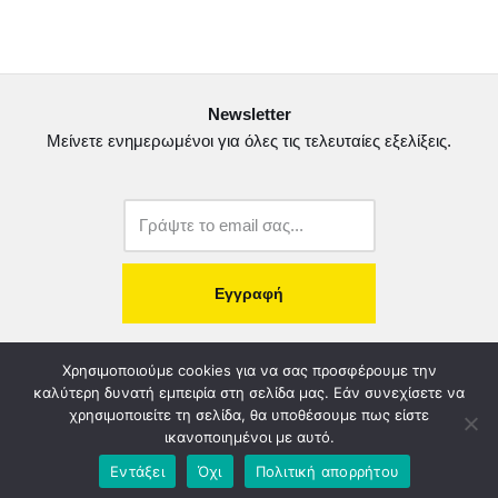
e
t
i
ρ
b
t
l
α
o
e
σ
Newsletter
o
r
τ
Μείνετε ενημερωμένοι για όλες τις τελευταίες εξελίξεις.
k
ε
ί
τ
ε
copyright@2022.
Κατασκευή Ιστοσελίδας.
Χρησιμοποιούμε cookies για να σας προσφέρουμε την
καλύτερη δυνατή εμπειρία στη σελίδα μας. Εάν συνεχίσετε να
χρησιμοποιείτε τη σελίδα, θα υποθέσουμε πως είστε
Λογοδοσία – Χρηστή Διαχείριση
Διοικητικό Συμβούλιο
ικανοποιημένοι με αυτό.
Καταστατικό
Όροι & Πολιτικές
Πολιτική Απορρήτου
Εντάξει
Όχι
Πολιτική απορρήτου
Χορηγοί