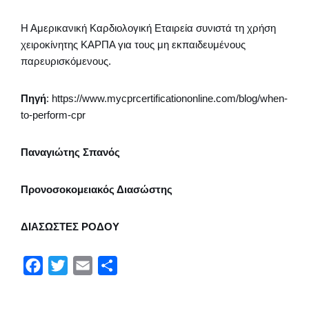
Η Αμερικανική Καρδιολογική Εταιρεία συνιστά τη χρήση
χειροκίνητης ΚΑΡΠΑ για τους μη εκπαιδευμένους
παρευρισκόμενους.
Πηγή
: https://www.mycprcertificationonline.com/blog/when-
to-perform-cpr
Παναγιώτης Σπανός
Προνοσοκομειακός Διασώστης
ΔΙΑΣΩΣΤΕΣ ΡΟΔΟΥ
F
T
E
Μ
a
w
m
ο
c
i
a
ι