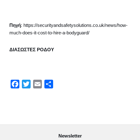
Πηγή
: https://securityandsafetysolutions.co.uk/news/how-
much-does-it-cost-to-hire-a-bodyguard/
ΔΙΑΣΩΣΤΕΣ ΡΟΔΟΥ
F
T
E
Μ
a
w
m
ο
c
i
a
ι
e
t
i
ρ
b
t
l
α
o
e
σ
Newsletter
o
r
τ