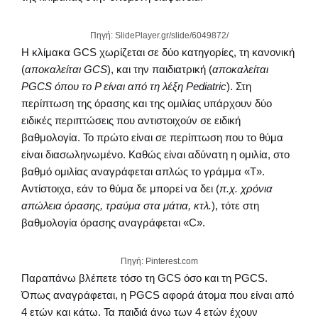
Πηγή: SlidePlayer.gr/slide/6049872/
Η κλίμακα GCS χωρίζεται σε δύο κατηγορίες, τη κανονική
(
αποκαλείται GCS
), και την παιδιατρική (
αποκαλείται
PGCS όπου το P είναι από τη λέξη Pediatric
). Στη
περίπτωση της όρασης και της ομιλίας υπάρχουν δύο
ειδικές περιπτώσεις που αντιστοιχούν σε ειδική
βαθμολογία. Το πρώτο είναι σε περίπτωση που το θύμα
είναι διασωληνωμένο. Καθώς είναι αδύνατη η ομιλία, στο
βαθμό ομιλίας αναγράφεται απλώς το γράμμα «T».
Αντίστοιχα, εάν το θύμα δε μπορεί να δει (
π.χ. χρόνια
απώλεια όρασης, τραύμα στα μάτια, κτλ.
), τότε στη
βαθμολογία όρασης αναγράφεται «C».
Πηγή: Pinterest.com
Παραπάνω βλέπετε τόσο τη GCS όσο και τη PGCS.
Όπως αναγράφεται, η PGCS αφορά άτομα που είναι από
4 ετών και κάτω. Τα παιδιά άνω των 4 ετών έχουν