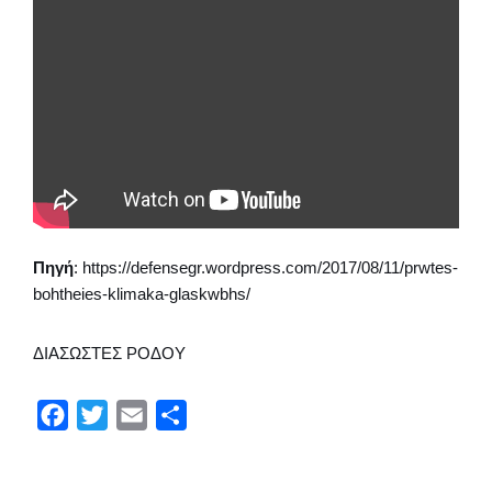
Πηγή
: https://defensegr.wordpress.com/2017/08/11/prwtes-
bohtheies-klimaka-glaskwbhs/
ΔΙΑΣΩΣΤΕΣ ΡΟΔΟΥ
F
T
E
Μ
a
w
m
ο
c
i
a
ι