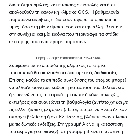
δυνατότητα ομιλίας, και υπακοής σε εντολές και έτσι
ακολουθούν τη κανονική κλίμακα GCS. Η βαθμολογία
παραμένει ακριβώς η ίδια όσον αφορά τα όρια και τις
τιμές τόσο στη μία κλίμακα, όσο και στην άλλη. Βλέπετε
στη συνέχεια και μία εικόνα που περιγράφει τα στάδια
εκτίμησης που αναφέραμε παραπάνω.
Πηγή: Google.com/patents/US6416480
Σύμφωνα με το επίπεδο της κλίμακας το ιατρικό
προσωπικό θα ακολουθήσει διαφορετικές διαδικασίες.
Επίσης, καθώς το επίπεδο συνείδησης του ατόμου μπορεί
να αλλάζει συνεχώς καθώς η κατάσταση του βελτιώνεται
ή επιδεινώνεται, το ιατρικό προσωπικό κάνει συνεχώς
εκτιμήσεις και ανανεώνει τη βαθμολογία (
αντίστοιχα και με
τις άλλες ζωτικές μετρήσεις
). Έτσι, μπορεί να γνωρίζει εάν
υπάρχει βελτίωση ή όχι. Κλείνοντας, βλέπετε έναν πίνακα
με τις ζωτικές ενδείξεις. Στη γραμμή Α είναι η κατάσταση
του αεραγωγού (
airway
), στη γραμμή Β είναι η αναπνοή