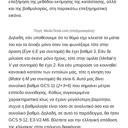
επεξήγηση της μεθόδου εκτίμησης της κατάστασης, αλλά
και της βαθμολογίας, στη παρακάτω επεξηγηματική
εικόνα.
Πηγή: MedicTests.com (επεξεργασμένη)
Δηλαδή, εάν υποθέσουμε ότι το θύμα είχε κλειστά τα μάτια
του και τα άνοιξε μόνο όταν του φωνάξαμε τότε στην
όραση (
Eye ή E για συντομία
) θα έχει βαθμό 3. Εάν δε
μιλούσε και έκανε μόνο ήχους, τότε στην ομιλία (
Verbal ή
V για συντομία
) θα έχει 2. Και εάν μπορούσε να κουνηθεί
κανονικά κατόπιν των εντολών μας, τότε η κίνηση του
(
Motor ή M για συντομία
) θα είναι 6. Αυτό μας δίνει
συνολικό βαθμό GCS 11 (
2+3+6
) που σημαίνει μέτριο
επίπεδο συνείδησης. Καθώς συγκεκριμένα
χαρακτηριστικά ίσως να έχουν μεγαλύτερη βαρύτητα,
συχνά η βαθμολογία είναι τόσο σε αναλυτικό όσο και σε
συνολικό βαθμό. Δηλαδή, σε αυτό το παράδειγμα, θα ήταν
GCS 9-12, E3-V2-M6. Βλέπετε και την ελληνική απόδοση
της κλίμακας στην επόμενη διαφάνεια.