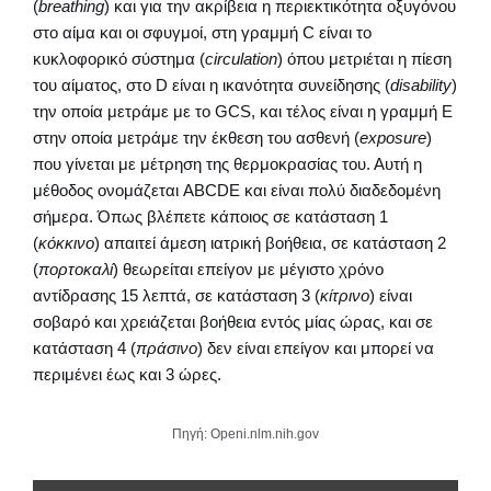
(
breathing
) και για την ακρίβεια η περιεκτικότητα οξυγόνου
στο αίμα και οι σφυγμοί, στη γραμμή C είναι το
κυκλοφορικό σύστημα (
circulation
) όπου μετριέται η πίεση
του αίματος, στο D είναι η ικανότητα συνείδησης (
disability
)
την οποία μετράμε με το GCS, και τέλος είναι η γραμμή E
στην οποία μετράμε την έκθεση του ασθενή (
exposure
)
που γίνεται με μέτρηση της θερμοκρασίας του. Αυτή η
μέθοδος ονομάζεται ABCDE και είναι πολύ διαδεδομένη
σήμερα. Όπως βλέπετε κάποιος σε κατάσταση 1
(
κόκκινο
) απαιτεί άμεση ιατρική βοήθεια, σε κατάσταση 2
(
πορτοκαλί
) θεωρείται επείγον με μέγιστο χρόνο
αντίδρασης 15 λεπτά, σε κατάσταση 3 (
κίτρινο
) είναι
σοβαρό και χρειάζεται βοήθεια εντός μίας ώρας, και σε
κατάσταση 4 (
πράσινο
) δεν είναι επείγον και μπορεί να
περιμένει έως και 3 ώρες.
Πηγή: Openi.nlm.nih.gov