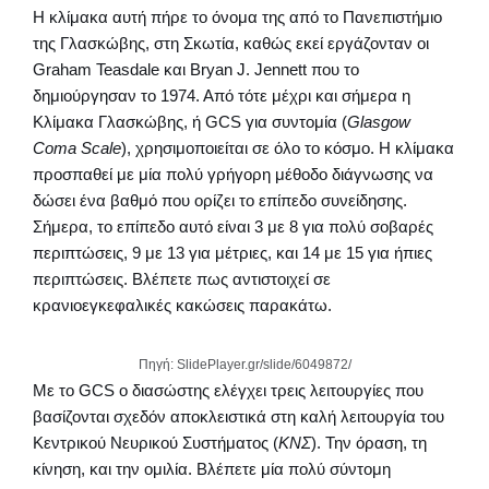
Η κλίμακα αυτή πήρε το όνομα της από το Πανεπιστήμιο
της Γλασκώβης, στη Σκωτία, καθώς εκεί εργάζονταν οι
Graham Teasdale και Bryan J. Jennett που το
δημιούργησαν το 1974. Από τότε μέχρι και σήμερα η
Κλίμακα Γλασκώβης, ή GCS για συντομία (
Glasgow
Coma Scale
), χρησιμοποιείται σε όλο το κόσμο. Η κλίμακα
προσπαθεί με μία πολύ γρήγορη μέθοδο διάγνωσης να
δώσει ένα βαθμό που ορίζει το επίπεδο συνείδησης.
Σήμερα, το επίπεδο αυτό είναι 3 με 8 για πολύ σοβαρές
περιπτώσεις, 9 με 13 για μέτριες, και 14 με 15 για ήπιες
περιπτώσεις. Βλέπετε πως αντιστοιχεί σε
κρανιοεγκεφαλικές κακώσεις παρακάτω.
Πηγή: SlidePlayer.gr/slide/6049872/
Με το GCS ο διασώστης ελέγχει τρεις λειτουργίες που
βασίζονται σχεδόν αποκλειστικά στη καλή λειτουργία του
Κεντρικού Νευρικού Συστήματος (
ΚΝΣ
). Την όραση, τη
κίνηση, και την ομιλία. Βλέπετε μία πολύ σύντομη