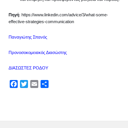
Πηγή
: https://www.linkedin.com/advice/3/what-some-
effective-strategies-communication
Παναγιώτης Σπανός
Προνοσοκομειακός Διασώστης
ΔΙΑΣΩΣΤΕΣ ΡΟΔΟΥ
F
T
E
Μ
a
w
m
ο
c
i
a
ι
e
t
i
ρ
b
t
l
α
o
e
σ