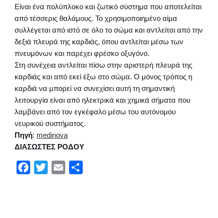
Είναι ένα πολύπλοκο και ζωτικό σύστημα που αποτελείται
από τέσσερις θαλάμους. Το χρησιμοποιημένο αίμα
συλλέγεται από ιστό σε όλο το σώμα και αντλείται από την
δεξιά πλευρά της καρδιάς, όπου αντλείται μέσω των
πνευμόνων και παρέχει φρέσκο ​​οξυγόνο.
Στη συνέχεια αντλείται πίσω στην αριστερή πλευρά της
καρδιάς και από εκεί έξω στο σώμα. Ο μόνος τρόπος η
καρδιά να μπορεί να συνεχίσει αυτή τη σημαντική
λειτουργία είναι από ηλεκτρικά και χημικά σήματα που
λαμβάνει από τον εγκέφαλο μέσω του αυτόνομου
νευρικού συστήματος.
Πηγή
:
medinova
ΔΙΑΣΩΣΤΕΣ ΡΟΔΟΥ
F
T
E
Μ
a
w
m
ο
c
i
a
ι
e
t
i
ρ