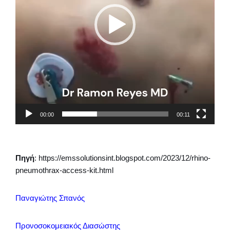
μ
μ
α
Α
ν
α
π
α
ρ
α
00:00
00:11
γ
ω
γ
Πηγή
: https://emssolutionsint.blogspot.com/2023/12/rhino-
ή
pneumothrax-access-kit.html
ς
Β
Παναγιώτης Σπανός
ί
ν
Προνοσοκομειακός Διασώστης
τ