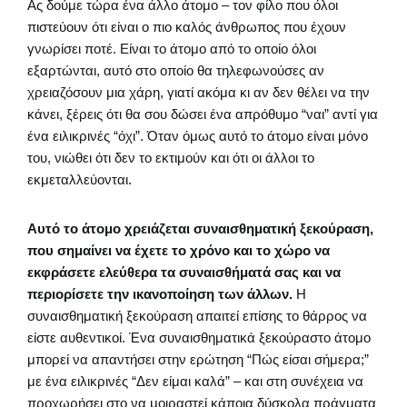
Ας δούμε τώρα ένα άλλο άτομο – τον φίλο που όλοι
πιστεύουν ότι είναι ο πιο καλός άνθρωπος που έχουν
γνωρίσει ποτέ. Είναι το άτομο από το οποίο όλοι
εξαρτώνται, αυτό στο οποίο θα τηλεφωνούσες αν
χρειαζόσουν μια χάρη, γιατί ακόμα κι αν δεν θέλει να την
κάνει, ξέρεις ότι θα σου δώσει ένα απρόθυμο “ναι” αντί για
ένα ειλικρινές “όχι”. Όταν όμως αυτό το άτομο είναι μόνο
του, νιώθει ότι δεν το εκτιμούν και ότι οι άλλοι το
εκμεταλλεύονται.
Αυτό το άτομο χρειάζεται συναισθηματική ξεκούραση,
που σημαίνει να έχετε το χρόνο και το χώρο να
εκφράσετε ελεύθερα τα συναισθήματά σας και να
περιορίσετε την ικανοποίηση των άλλων.
Η
συναισθηματική ξεκούραση απαιτεί επίσης το θάρρος να
είστε αυθεντικοί. Ένα συναισθηματικά ξεκούραστο άτομο
μπορεί να απαντήσει στην ερώτηση “Πώς είσαι σήμερα;”
με ένα ειλικρινές “Δεν είμαι καλά” – και στη συνέχεια να
προχωρήσει στο να μοιραστεί κάποια δύσκολα πράγματα