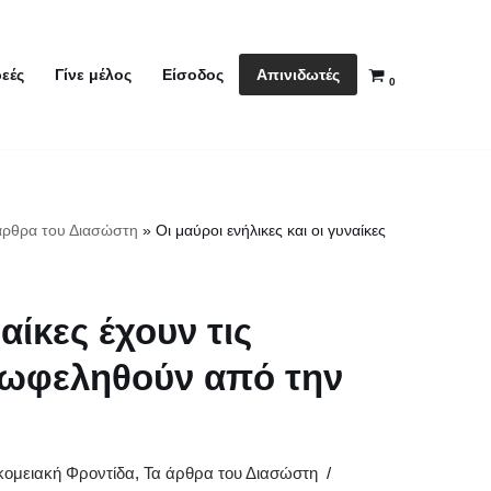
Απινιδωτές
εές
Γίνε μέλος
Είσοδος
0
άρθρα του Διασώστη
»
Οι μαύροι ενήλικες και οι γυναίκες
αίκες έχουν τις
επωφεληθούν από την
ομειακή Φροντίδα
,
Τα άρθρα του Διασώστη