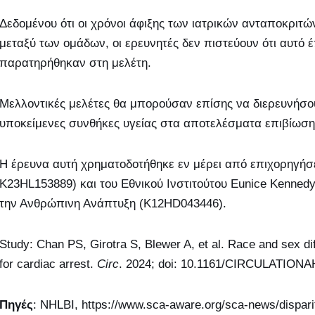
Δεδομένου ότι οι χρόνοι άφιξης των ιατρικών ανταποκριτ
μεταξύ των ομάδων, οι ερευνητές δεν πιστεύουν ότι αυτό
παρατηρήθηκαν στη μελέτη.
Μελλοντικές μελέτες θα μπορούσαν επίσης να διερευνήσου
υποκείμενες συνθήκες υγείας στα αποτελέσματα επιβίωσ
Η έρευνα αυτή χρηματοδοτήθηκε εν μέρει από επιχορηγήσ
K23HL153889) και του Εθνικού Ινστιτούτου Eunice Kennedy 
την Ανθρώπινη Ανάπτυξη (K12HD043446).
Study: Chan PS, Girotra S, Blewer A, et al. Race and sex di
for cardiac arrest.
Circ
. 2024; doi: 10.1161/CIRCULATIONA
Πηγές
: NHLBI, https://www.sca-aware.org/sca-news/dispariti