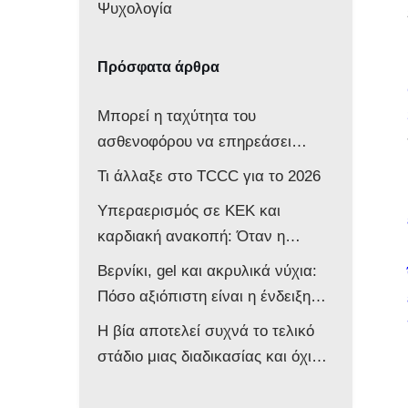
Ψυχολογία
Πρόσφατα άρθρα
Μπορεί η ταχύτητα του
ασθενοφόρου να επηρεάσει
νευρολογικά ένα βρέφος;
Τι άλλαξε στο TCCC για το 2026
Υπεραερισμός σε ΚΕΚ και
καρδιακή ανακοπή: Όταν η
επιθετική αντιμετώπιση βλάπτει
Βερνίκι, gel και ακρυλικά νύχια:
τον ασθενή
Πόσο αξιόπιστη είναι η ένδειξη
του παλμικού οξυμέτρου στο
Η βία αποτελεί συχνά το τελικό
ασθενοφόρο;
στάδιο μιας διαδικασίας και όχι
την αφετηρία της