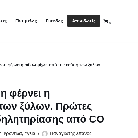
Απινιδωτές
εές
Γίνε μέλος
Είσοδος
0
ση φέρνει η αιθαλομίχλη από την καύση των ξύλων.
η φέρνει η
 των ξύλων. Πρώτες
δηλητηρίασης από CO
ή Φροντίδα
,
Υγεία
Παναγιώτης Σπανός