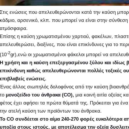
Στις ενώσεις που απελευθερώνονται κατά την καύση μπορε
κάδμιο, αρσενικό, κλπ. που μπορεί να είναι στην σύνθεσ
ατμόσφαιρα.
Επίσης η καύση χρωματισμένου χαρτιού, φακέλων, πλαστι
απελευθερώσει, διοξίνες, που είναι επικίνδυνες για το πε
-2
(10
gr),ενώ οι χρωματισμένοι φάκελοι μπορεί να απελευ
Η χρήση και η καύση επεξεργασμένου ξύλου και ιδίως 
επικίνδυνη καθώς απελευθερώνονται πολλές τοξικές ουσ
επιβλαβείς ενώσεις.
Ένας άλλος σιωπηλός δολοφόνος από την καύση βιοανθράκ
το
μονοξείδιο του άνθρακα (CO),
μια κοινή αιτία οξείας
φέτος έχει αφήσει τα πρώτα θύματά της. Πρόκειται για έν
την ατελή καύση των προϊόντων του άνθρακα.
Το CO συνδέεται στο αίμα 240-270 φορές ευκολότερα α
υποξία στους ιστούς, με αποτέλεσμα την οξεία δυσλει