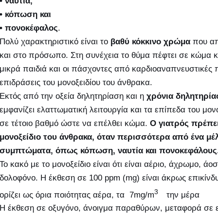
•
ναυτία,
•
κόπωση και
•
πονοκέφαλος
.
Πολύ χαρακτηριστικό είναι το
βαθύ κόκκινο χρώμα
που απ
και στο πρόσωπο. Στη συνέχεια το θύμα πέφτει σε κώμα κα
μικρά παιδιά και οι πάσχοντες από καρδιοαναπνευστικές π
επιδράσεις του μονοξειδίου του άνθρακα.
Εκτός από την οξεία δηλητηρίαση και η
χρόνια δηλητηρία
εμφανίζει ελαττωματική λειτουργία και τα επίπεδα του μον
σε τέτοιο βαθμό ώστε να επέλθει κώμα.
Ο γιατρός πρέπε
μονοξείδιο του άνθρακα, όταν περισσότερα από ένα μέλ
συμπτώματα, όπως κόπωση, ναυτία και πονοκεφάλους
Το κακό με το μονοξείδιο είναι ότι είναι αέριο, άχρωμο, ά
δολοφόνο. Η έκθεση σε 100 ppm (mg) είναι άκρως επικίνδ
3
ορίζει ως όρια ποιότητας αέρα, τα 7mg/m
την μέρα
Η έκθεση σε οξυγόνο, άνοιγμα παραθύρων, μεταφορά σε ε