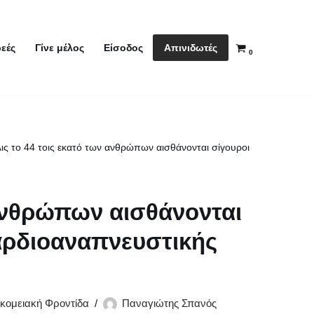
Απινιδωτές
εές
Γίνε μέλος
Είσοδος
0
ις το 44 τοις εκατό των ανθρώπων αισθάνονται σίγουροι
 ανθρώπων αισθάνονται
καρδιοαναπνευστικής
κομειακή Φροντίδα
Παναγιώτης Σπανός