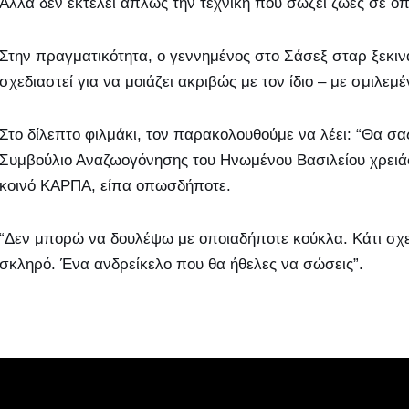
Αλλά δεν εκτελεί απλώς την τεχνική που σώζει ζωές σε ο
Στην πραγματικότητα, ο γεννημένος στο Σάσεξ σταρ ξεκιν
σχεδιαστεί για να μοιάζει ακριβώς με τον ίδιο – με σμιλεμέ
Στο δίλεπτο φιλμάκι, τον παρακολουθούμε να λέει: “Θα σας
Συμβούλιο Αναζωογόνησης του Ηνωμένου Βασιλείου χρειάσ
κοινό ΚΑΡΠΑ, είπα οπωσδήποτε.
“Δεν μπορώ να δουλέψω με οποιαδήποτε κούκλα. Κάτι σχε
σκληρό. Ένα ανδρείκελο που θα ήθελες να σώσεις”.