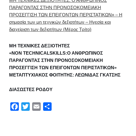
ΜΗ ΤΕΧΝΙΚΕΣ ΔΕΞΙΟΤΗΤΕΣ: Ο ΑΝΘΡΩΠΙΝΟΣ
ΠΑΡΑΓΟΝΤΑΣ ΣΤΗΝ ΠΡΟΝΟΣΟΚΟΜΕΙΑΚΗ
ΠΡΟΣΕΓΓΙΣΗ ΤΩΝ ΕΠΕΙΓΟΝΤΩΝ ΠΕΡΙΣΤΑΤΙΚΩΝ» – Η
σημασία των μη τεχνικών δεξιοτήτων – Ηγεσία και
διαχείριση των δεξιοτήτων (Μέρος Τρίτο)
ΜΗ ΤΕΧΝΙΚΕΣ ΔΕΞΙΟΤΗΤΕΣ
«NON TECHNICALSKILLS:Ο ΑΝΘΡΩΠΙΝΟΣ
ΠΑΡΑΓΟΝΤΑΣ ΣΤΗΝ ΠΡΟΝΟΣΟΚΟΜΕΙΑΚΗ
ΠΡΟΣΕΓΓΙΣΗ ΤΩΝ ΕΠΕΙΓΟΝΤΩΝ ΠΕΡΙΣΤΑΤΙΚΩΝ»
ΜΕΤΑΠΤΥΧΙΑΚΟΣ ΦΟΙΤΗΤΗΣ: ΛΕΩΝΙΔΑΣ ΓΚΑΤΣΗΣ
ΔΙΑΣΩΣΤΕΣ ΡΟΔΟΥ
F
T
E
Μ
a
w
m
ο
c
i
a
ι
e
t
i
ρ