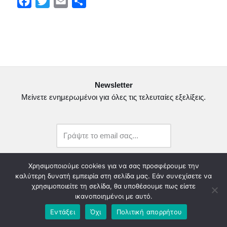
F
T
E
Μ
a
w
m
ο
c
i
a
ι
e
t
i
ρ
b
t
l
α
o
e
σ
Newsletter
o
r
τ
Μείνετε ενημερωμένοι για όλες τις τελευταίες εξελίξεις.
k
ε
ί
τ
ε
Χρησιμοποιούμε cookies για να σας προσφέρουμε την
καλύτερη δυνατή εμπειρία στη σελίδα μας. Εάν συνεχίσετε να
χρησιμοποιείτε τη σελίδα, θα υποθέσουμε πως είστε
ικανοποιημένοι με αυτό.
copyright@2022.
Κατασκευή Ιστοσελίδας.
Εντάξει
Όχι
Πολιτική απορρήτου
Λογοδοσία – Χρηστή Διαχείριση
Διοικητικό Συμβούλιο