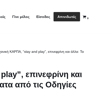
Απινιδωτές
εές
Γίνε μέλος
Είσοδος
0
ανική ΚΑΡΠΑ, “stay and play”, επινεφρίνη και άλλα: Τα
play”, επινεφρίνη και
ατα από τις Οδηγίες