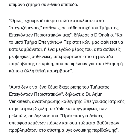
επίμονο ζήτημα σε εθνικό επίπεδο.
“Όμως, έχουμε ιδιαίτερα απλά κατακλυστεί από
”στεγαζόμενους” ασθενείς σε κάθε πτυχή του Τμήματος
Επειγόντων Περιστατικών μας”, δήλωσε ο D’Onofrio. “Και
το μισό Τμήμα Επειγόντων Περιστατικών μας φαίνεται να
καταλαμβάνεται, ή ένα μεγάλο μέρος του, από ασθενείς
με ψυχικές ασθένειες, υπερφόρτωση από τη μονάδα
παρέμβασης σε κρίση, που περιμένουν για τοποθέτηση ή
κάποια άλλη θεϊκή παρέμβαση”.
“Αυτό δεν είναι ένα θέμα διαχείρισης του Τμήματος
Επειγόντων Περιστατικών”, δήλωσε ο Dr. Arjun
Venkatesh, αναπληρωτής καθηγητής Επείγουσας Ιατρικής
στην Ιατρική Σχολή του Yale και συγγραφέας των
μελετών, σε δήλωσή του. “Πρόκειται για δείκτες
υπερφορτωμένων πόρων και συμπτώματα βαθύτερων
προβλημάτων στο σύστημα υγειονομικής περίθαλψης”.