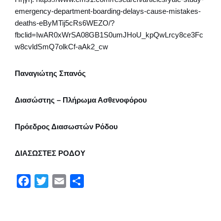
emergency-department-boarding-delays-cause-mistakes-
deaths-eByMTij5cRs6WEZO/?
fbclid=IwAR0xWrSA08GB1S0umJHoU_kpQwLrcy8ce3Fc
w8cvldSmQ7olkCf-aAk2_cw
Παναγιώτης Σπανός
Διασώστης – Πλήρωμα Ασθενοφόρου
Πρόεδρος Διασωστών Ρόδου
ΔΙΑΣΩΣΤΕΣ ΡΟΔΟΥ
F
T
E
Μ
a
w
m
ο
c
i
a
ι