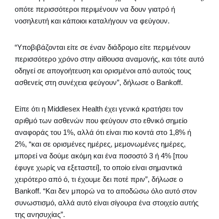
οπότε περισσότεροι περιμένουν να δουν γιατρό ή
νοσηλευτή και κάποιοι καταλήγουν να φεύγουν.
“Υποβιβάζονται είτε σε έναν διάδρομο είτε περιμένουν
περισσότερο χρόνο στην αίθουσα αναμονής, και τότε αυτό
οδηγεί σε απογοήτευση και ορισμένοι από αυτούς τους
ασθενείς στη συνέχεια φεύγουν”, δήλωσε ο Bankoff.
Είπε ότι η Middlesex Health έχει γενικά κρατήσει τον
αριθμό των ασθενών που φεύγουν στο εθνικό σημείο
αναφοράς του 1%, αλλά ότι είναι πιο κοντά στο 1,8% ή
2%, “και σε ορισμένες ημέρες, μεμονωμένες ημέρες,
μπορεί να δούμε ακόμη και ένα ποσοστό 3 ή 4% [που
έφυγε χωρίς να εξεταστεί], το οποίο είναι σημαντικά
χειρότερο από ό, τι έχουμε δει ποτέ πριν”, δήλωσε ο
Bankoff. “Και δεν μπορώ να το αποδώσω όλο αυτό στον
συνωστισμό, αλλά αυτό είναι σίγουρα ένα στοιχείο αυτής
της ανησυχίας”.