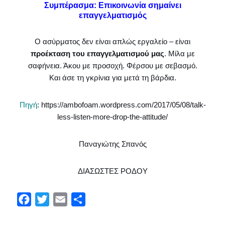
Συμπέρασμα: Επικοινωνία σημαίνει
επαγγελματισμός
Ο ασύρματος δεν είναι απλώς εργαλείο – είναι
προέκταση του επαγγελματισμού μας
. Μίλα με
σαφήνεια. Άκου με προσοχή. Φέρσου με σεβασμό.
Και άσε τη γκρίνια για μετά τη βάρδια.
Πηγή
: https://ambofoam.wordpress.com/2017/05/08/talk-
less-listen-more-drop-the-attitude/
Παναγιώτης Σπανός
ΔΙΑΣΩΣΤΕΣ ΡΟΔΟΥ
F
T
E
Μ
a
w
m
ο