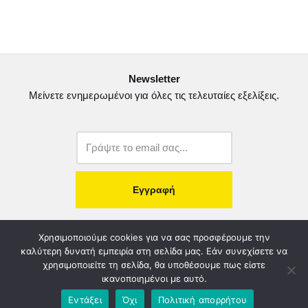
c
i
a
ι
e
t
i
ρ
b
t
l
α
o
e
σ
Newsletter
o
r
τ
Μείνετε ενημερωμένοι για όλες τις τελευταίες εξελίξεις.
k
ε
ί
τ
ε
copyright@2022.
Κατασκευή Ιστοσελίδας.
Χρησιμοποιούμε cookies για να σας προσφέρουμε την
καλύτερη δυνατή εμπειρία στη σελίδα μας. Εάν συνεχίσετε να
χρησιμοποιείτε τη σελίδα, θα υποθέσουμε πως είστε
Λογοδοσία – Χρηστή Διαχείριση
Διοικητικό Συμβούλιο
ικανοποιημένοι με αυτό.
Καταστατικό
Όροι & Πολιτικές
Πολιτική Απορρήτου
Εντάξει
Όχι
Πολιτική απορρήτου
Χορηγοί