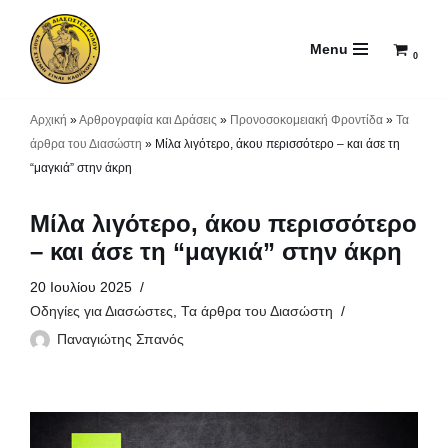
Menu
Μεταπηδήστε
0
στο
περιεχόμενο
Αρχική
»
Αρθρογραφία και Δράσεις
»
Προνοσοκομειακή Φροντίδα
»
Τα
άρθρα του Διασώστη
»
Μίλα λιγότερο, άκου περισσότερο – και άσε τη
“μαγκιά” στην άκρη
Μίλα λιγότερο, άκου περισσότερο
– και άσε τη “μαγκιά” στην άκρη
20 Ιουλίου 2025
Οδηγίες για Διασώστες
,
Τα άρθρα του Διασώστη
Παναγιώτης Σπανός