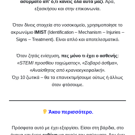
ασύρματο απ’ ό,τι κάνεις όλα αυτά μαζί
. Άρα,
εξασκήσου και στην επικοινωνία.
Όταν δίνεις στοιχεία στο νοσοκομείο, χρησιμοποίησε το
ακρωνύμιο
IMIST
(Identification – Mechanism – Injuries –
Signs – Treatment). Είναι απλό και αποτελεσματικό.
Όταν ζητάς ενίσχυση,
πες μόνο τι έχει ο ασθενής
:
«STEMI προσθίου τοιχώματος», «Σοβαρό άσθμα»,
«Αναίσθητος από κρανιοεγκεφαλική».
Όχι 10 ζωτικά – θα τα επανεκτιμήσουμε ούτως ή άλλως
όταν φτάσουμε.
Άκου περισσότερο.
Πρόσφατα αυτό με έχει εξοργίσει. Είσαι στη βάρδια, στο
όχημα και έχεις
ευθύνη
να ακούς τον ασύρματο. Δεν έχει