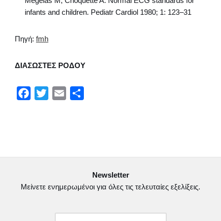
Mégélas M, Choquette A. Normal ECG standards for
infants and children. Pediatr Cardiol 1980; 1: 123–31
Πηγή:
fmh
ΔΙΑΣΩΣΤΕΣ ΡΟΔΟΥ
F
T
E
Μ
a
w
m
ο
c
i
a
ι
e
t
i
ρ
b
t
l
α
o
e
σ
Newsletter
o
r
τ
Μείνετε ενημερωμένοι για όλες τις τελευταίες εξελίξεις.
k
ε
ί
τ