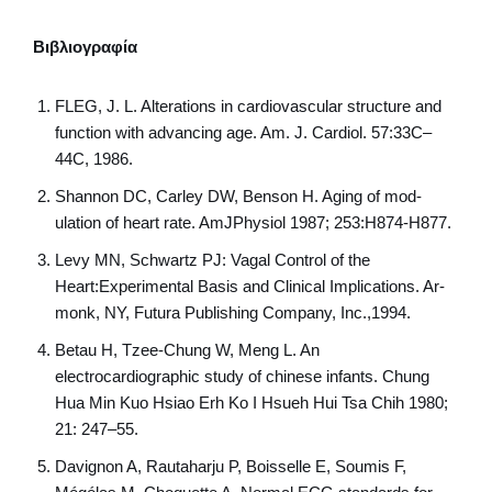
Βιβλιογραφία
FLEG, J. L. Alterations in cardiovascular structure and
function with advancing age. Am. J. Cardiol. 57:33C–
44C, 1986.
Shannon DC, Carley DW, Benson H. Aging of mod-
ulation of heart rate. AmJPhysiol 1987; 253:H874-H877.
Levy MN, Schwartz PJ: Vagal Control of the
Heart:Experimental Basis and Clinical Implications. Ar-
monk, NY, Futura Publishing Company, Inc.,1994.
Betau H, Tzee-Chung W, Meng L. An
electrocardiographic study of chinese infants. Chung
Hua Min Kuo Hsiao Erh Ko I Hsueh Hui Tsa Chih 1980;
21: 247–55.
Davignon A, Rautaharju P, Boisselle E, Soumis F,