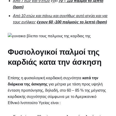
Από 7 έως και 9 ετών
έχει
70 – 110 παλμοί το λεπτό
(
bpm)
Από 10 ετών και πάνω και συνήθως αυτό ισχύει και για
τους ενήλικες
έχουν 60 -100 παλμούς το λεπτό (
bpm)
Φυσιολογικοί παλμοί της
καρδιάς κατα την άσκηση
Επίσης η φυσιολογική καρδιακή συχνότητα
κατά την
διάρκεια της άσκησης
για μέτρια με τάση προς υψηλή
ένταση προπόνησης, δηλαδή, στο 60 – 85 % της μέγιστης
καρδιακής συχνότητας σύμφωνα με το Αμερικανικό
Εθνικό Ινστιτούτο Υγείας είναι :