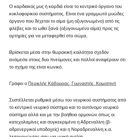
Ο καρδιακός μυς ή καρδιά είναι το κεντρικό όργανο του
κυκλοφορικού συστήματος. Είναι ένα γραμμωτό μυώδες
όργανο που δέχεται το αίμα (μη οξυγονωμένο) από τις
φλέβες και το ωθεί ξανά (οξυγονωμένο αίμα) προς τις
αρτηρίες για να μεταφερθεί στο σώμα.
Βρίσκεται μέσα στην θωρακική κοιλότητα σχεδόν
ανάμεσα στους δυο πνεύμονες και πολλοί αναφέρουν ότι
το σχήμα της είναι κωνικό.
Γράφει ο
Περικλής Κάβουρας, Γυμναστής. Κομοτηνή
Συστέλλεται ρυθμικά μέσω του νευρικού συστήματος από
το κεντρικό νευρικό σύστημα και το αυτόνομο νευρικό
σύστημα αλλά και με την βοήθεια ορμονών όπως οι
κατεχολαμίνες και συγκεκριμένα η Αδρεναλίνη (β-
αδρενεργικοί υποδοχείς) και η Νοραδρεναλίνη κ.α.
λειτουργώντας σαν μια μυική αντλία.