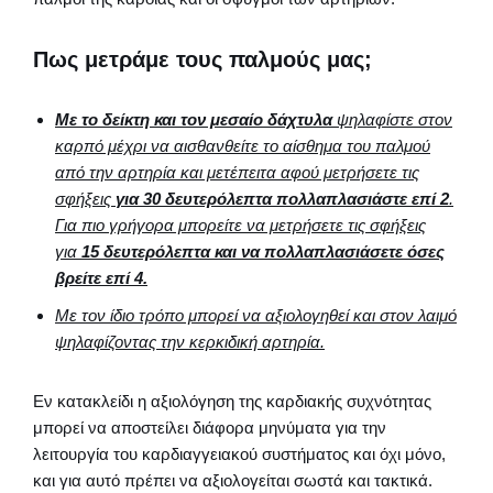
Πως μετράμε τους παλμούς μας;
Με το δείκτη και τον μεσαίο δάχτυλα
ψηλαφίστε στον
καρπό μέχρι να αισθανθείτε το αίσθημα του παλμού
από την αρτηρία και μετέπειτα αφού μετρήσετε τις
σφήξεις
για 30 δευτερόλεπτα πολλαπλασιάστε επί 2
.
Για πιο γρήγορα μπορείτε να μετρήσετε τις σφήξεις
για
15 δευτερόλεπτα και να πολλαπλασιάσετε όσες
βρείτε επί 4.
Με τον ίδιο τρόπο μπορεί να αξιολογηθεί και στον λαιμό
ψηλαφίζοντας την κερκιδική αρτηρία.
Εν κατακλείδι η αξιολόγηση της καρδιακής συχνότητας
μπορεί να αποστείλει διάφορα μηνύματα για την
λειτουργία του καρδιαγγειακού συστήματος και όχι μόνο,
και για αυτό πρέπει να αξιολογείται σωστά και τακτικά.