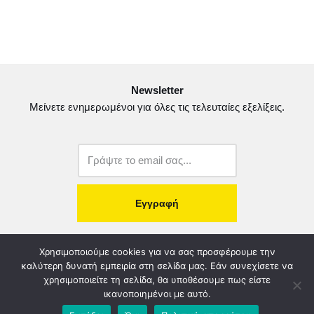
c
i
a
ι
e
t
i
ρ
b
t
l
α
o
e
σ
Newsletter
o
r
τ
Μείνετε ενημερωμένοι για όλες τις τελευταίες εξελίξεις.
k
ε
ί
τ
ε
copyright@2022.
Κατασκευή Ιστοσελίδας.
Χρησιμοποιούμε cookies για να σας προσφέρουμε την
καλύτερη δυνατή εμπειρία στη σελίδα μας. Εάν συνεχίσετε να
χρησιμοποιείτε τη σελίδα, θα υποθέσουμε πως είστε
Λογοδοσία – Χρηστή Διαχείριση
Διοικητικό Συμβούλιο
ικανοποιημένοι με αυτό.
Καταστατικό
Όροι & Πολιτικές
Πολιτική Απορρήτου