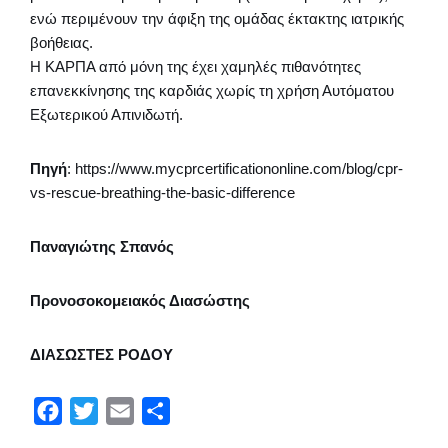
ενώ περιμένουν την άφιξη της ομάδας έκτακτης ιατρικής
βοήθειας.
Η ΚΑΡΠΑ από μόνη της έχει χαμηλές πιθανότητες
επανεκκίνησης της καρδιάς χωρίς τη χρήση Αυτόματου
Εξωτερικού Απινιδωτή.
Πηγή
: https://www.mycprcertificationonline.com/blog/cpr-
vs-rescue-breathing-the-basic-difference
Παναγιώτης Σπανός
Προνοσοκομειακός Διασώστης
ΔΙΑΣΩΣΤΕΣ ΡΟΔΟΥ
F
T
E
Μ
a
w
m
ο