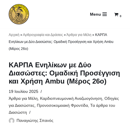
Menu
Μεταπηδήστε
0
στο
περιεχόμενο
Αρχική
»
Αρθρογραφία και Δράσεις
»
Άρθρα για Μέλη
»
ΚΑΡΠΑ
Ενηλίκων με Δύο Διασώστες: Ομαδική Προσέγγιση και Χρήση Ambu
(Μέρος 26ο)
ΚΑΡΠΑ Ενηλίκων με Δύο
Διασώστες: Ομαδική Προσέγγιση
και Χρήση Ambu (Μέρος 26ο)
19 Ιουλίου 2025
Άρθρα για Μέλη
,
Καρδιοπνευμονική Αναζωογόνηση
,
Οδηγίες
για Διασώστες
,
Προνοσοκομειακή Φροντίδα
,
Τα άρθρα του
Διασώστη
Παναγιώτης Σπανός