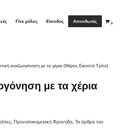
Απινιδωτές
εές
Γίνε μέλος
Είσοδος
0
τική αναζωογόνηση με τα χέρια (Μέρος Εικοστό Τρίτο)
γόνηση με τα χέρια
ολίτες
,
Προνοσοκομειακή Φροντίδα
,
Τα άρθρα του