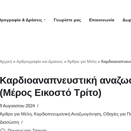
θρογραφία & Δράσεις
Γνωρίστε μας
Επικοινωνία
Δωρ
Αρχική
»
Αρθρογραφία και Δράσεις
»
Άρθρα για Μέλη
»
Καρδιοαναπνευσ
Καρδιοαναπνευστική αναζωο
(Μέρος Εικοστό Τρίτο)
9 Αυγούστου 2024
Άρθρα για Μέλη
,
Καρδιοπνευμονική Αναζωογόνηση
,
Οδηγίες για Π
Διασώστη
Παναγιώτης Σπανός