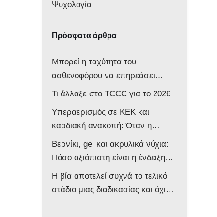
Ψυχολογία
Πρόσφατα άρθρα
Μπορεί η ταχύτητα του
ασθενοφόρου να επηρεάσει
νευρολογικά ένα βρέφος;
Τι άλλαξε στο TCCC για το 2026
Υπεραερισμός σε ΚΕΚ και
καρδιακή ανακοπή: Όταν η
επιθετική αντιμετώπιση βλάπτει
Βερνίκι, gel και ακρυλικά νύχια:
τον ασθενή
Πόσο αξιόπιστη είναι η ένδειξη
του παλμικού οξυμέτρου στο
Η βία αποτελεί συχνά το τελικό
ασθενοφόρο;
στάδιο μιας διαδικασίας και όχι
την αφετηρία της