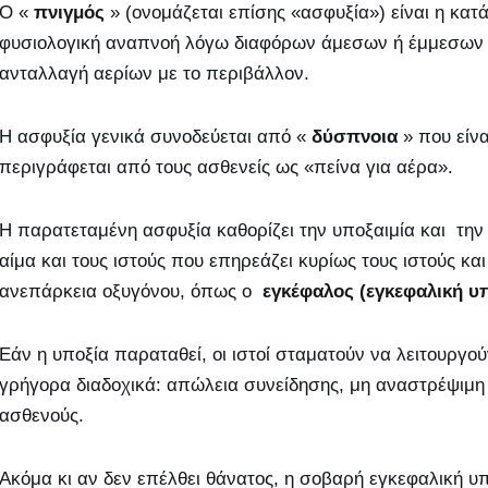
Ο «
πνιγμός
» (ονομάζεται επίσης «ασφυξία») είναι η κατ
φυσιολογική αναπνοή λόγω διαφόρων
άμεσων ή έμμεσων 
ανταλλαγή αερίων με το περιβάλλον.
Η ασφυξία γενικά συνοδεύεται από «
δύσπνοια
» που είνα
περιγράφεται από τους ασθενείς ως «πείνα για αέρα».
Η παρατεταμένη ασφυξία καθορίζει την
υποξαιμία
και τη
αίμα και τους ιστούς που επηρεάζει κυρίως τους ιστούς κα
ανεπάρκεια οξυγόνου, όπως ο
εγκέφαλος (εγκεφαλική υ
Εάν η υποξία παραταθεί, οι ιστοί σταματούν να λειτουργο
γρήγορα διαδοχικά: απώλεια συνείδησης, μη αναστρέψιμ
ασθενούς.
Ακόμα κι αν δεν επέλθει θάνατος, η σοβαρή εγκεφαλική 