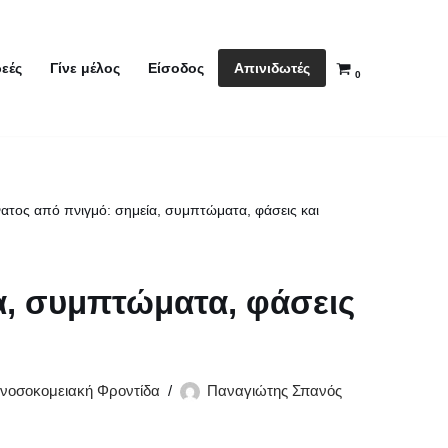
Απινιδωτές
εές
Γίνε μέλος
Είσοδος
0
ατος από πνιγμό: σημεία, συμπτώματα, φάσεις και
α, συμπτώματα, φάσεις
νοσοκομειακή Φροντίδα
Παναγιώτης Σπανός