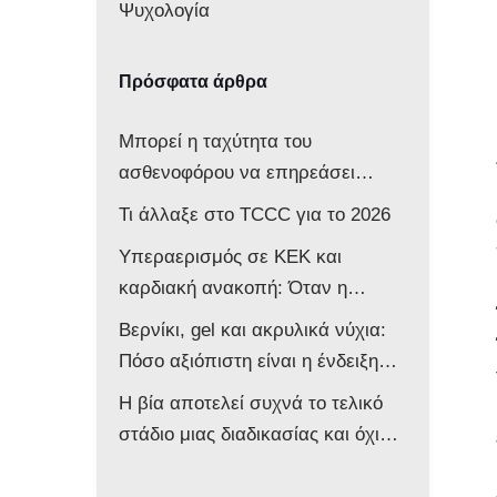
Ψυχολογία
Πρόσφατα άρθρα
Μπορεί η ταχύτητα του
ασθενοφόρου να επηρεάσει
νευρολογικά ένα βρέφος;
Τι άλλαξε στο TCCC για το 2026
Υπεραερισμός σε ΚΕΚ και
καρδιακή ανακοπή: Όταν η
επιθετική αντιμετώπιση βλάπτει
Βερνίκι, gel και ακρυλικά νύχια:
τον ασθενή
Πόσο αξιόπιστη είναι η ένδειξη
του παλμικού οξυμέτρου στο
Η βία αποτελεί συχνά το τελικό
ασθενοφόρο;
στάδιο μιας διαδικασίας και όχι
την αφετηρία της