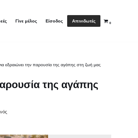
Απινιδωτές
εές
Γίνε μέλος
Είσοδος
0
ια εδραιώνει την παρουσία της αγάπης στη ζωή μας
παρουσία της αγάπης
νός