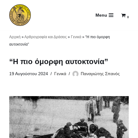
Menu
Μεταπηδήστε
0
στο
περιεχόμενο
Αρχική
»
Αρθρογραφία και Δράσεις
»
Γενικά
»
“Η πιο όμορφη
αυτοκτονία”
“Η πιο όμορφη αυτοκτονία”
19 Αυγούστου 2024
Γενικά
Παναγιώτης Σπανός