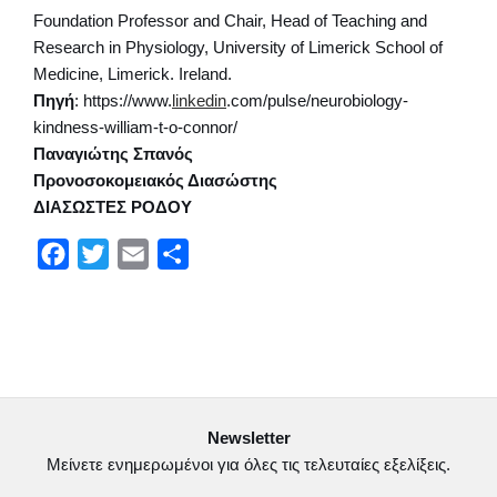
Foundation Professor and Chair, Head of Teaching and
Research in Physiology, University of Limerick School of
Medicine, Limerick. Ireland.
Πηγή
: https://www.
linkedin
.com/pulse/neurobiology-
kindness-william-t-o-connor/
Παναγιώτης Σπανός
Προνοσοκομειακός Διασώστης
ΔΙΑΣΩΣΤΕΣ ΡΟΔΟΥ
F
T
E
Μ
a
w
m
ο
c
i
a
ι
e
t
i
ρ
b
t
l
α
o
e
σ
Newsletter
o
r
τ
Μείνετε ενημερωμένοι για όλες τις τελευταίες εξελίξεις.
k
ε