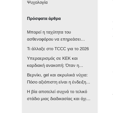
Ψυχολογία
Πρόσφατα άρθρα
Μπορεί η ταχύτητα του
ασθενοφόρου να επηρεάσει
νευρολογικά ένα βρέφος;
Τι άλλαξε στο TCCC για το 2026
Υπεραερισμός σε ΚΕΚ και
καρδιακή ανακοπή: Όταν η
επιθετική αντιμετώπιση βλάπτει
Βερνίκι, gel και ακρυλικά νύχια:
τον ασθενή
Πόσο αξιόπιστη είναι η ένδειξη
του παλμικού οξυμέτρου στο
Η βία αποτελεί συχνά το τελικό
ασθενοφόρο;
στάδιο μιας διαδικασίας και όχι
την αφετηρία της