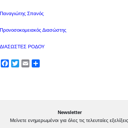
Παναγιώτης Σπανός
Προνοσοκομειακός Διασώστης
ΔΙΑΣΩΣΤΕΣ ΡΟΔΟΥ
F
T
E
Μ
a
w
m
ο
c
i
a
ι
e
t
i
ρ
b
t
l
α
o
e
σ
o
r
τ
Newsletter
k
ε
Μείνετε ενημερωμένοι για όλες τις τελευταίες εξελίξεις
ί