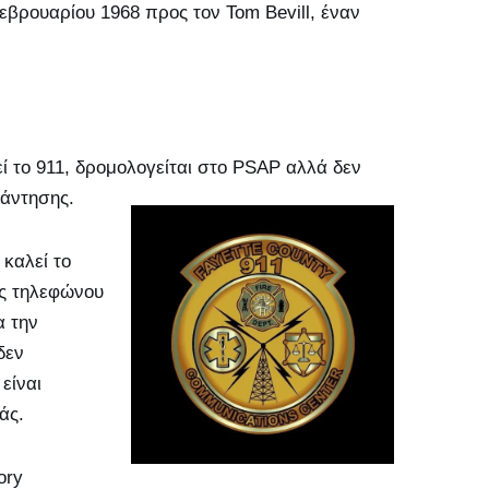
εβρουαρίου 1968 προς τον Tom Bevill, έναν
ί το 911, δρομολογείται στο PSAP αλλά δεν
πάντησης.
καλεί το
ός τηλεφώνου
α την
δεν
είναι
άς.
ory