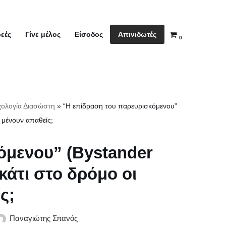
Απινιδωτές
εές
Γίνε μέλος
Είσοδος
0
ολογία Διασώστη
»
“Η επίδραση του παρευρισκόμενου”
ι μένουν απαθείς;
όμενου” (Bystander
 κάτι στο δρόμο οι
ς;
Παναγιώτης Σπανός