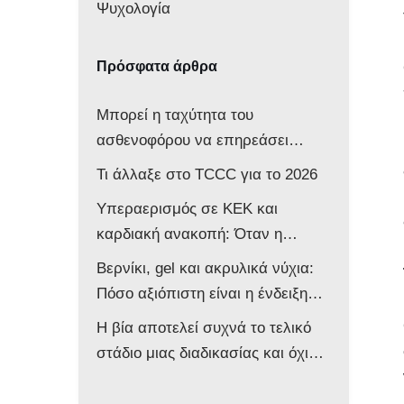
Ψυχολογία
Πρόσφατα άρθρα
Μπορεί η ταχύτητα του
ασθενοφόρου να επηρεάσει
νευρολογικά ένα βρέφος;
Τι άλλαξε στο TCCC για το 2026
Υπεραερισμός σε ΚΕΚ και
καρδιακή ανακοπή: Όταν η
επιθετική αντιμετώπιση βλάπτει
Βερνίκι, gel και ακρυλικά νύχια:
τον ασθενή
Πόσο αξιόπιστη είναι η ένδειξη
του παλμικού οξυμέτρου στο
Η βία αποτελεί συχνά το τελικό
ασθενοφόρο;
στάδιο μιας διαδικασίας και όχι
την αφετηρία της