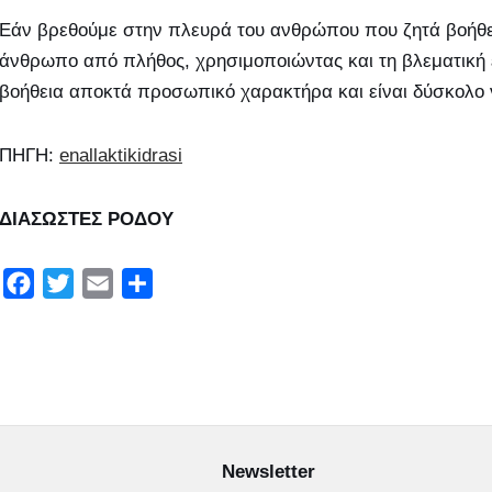
Εάν βρεθούμε στην πλευρά του ανθρώπου που ζητά βοήθει
άνθρωπο από πλήθος, χρησιμοποιώντας και τη βλεματική 
βοήθεια αποκτά προσωπικό χαρακτήρα και είναι δύσκολο
ΠΗΓΗ:
enallaktikidrasi
ΔΙΑΣΩΣΤΕΣ ΡΟΔΟΥ
F
T
E
Μ
a
w
m
ο
c
i
a
ι
e
t
i
ρ
b
t
l
α
o
e
σ
o
r
τ
Newsletter