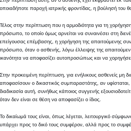
Στην περίπτωση αυτή, αν ο ασθενής έχει εκφραστεί εκ τω
οποιαδήποτε παροχή ιατρικής φροντίδας, η βούλησή του θα
Τέλος στην περίπτωση που η αρμοδιότητα για τη χορήγηση 
πρόσωπο, το οποίο όμως αρνείται να συναινέσει στη διεν
επείγουσας επέμβασης, η χορήγηση της απαιτούμενης συνα
πρόσωπο, όταν ο ασθενής, λόγω έλλειψης της απαιτούμενη
ικανότητα να αποφασίζει αυτοπροσώπως και να χορηγήσει έ
Στην προκειμένη περίπτωση, για ενήλικους ασθενείς μη δι
αποφασίσουν ο δικαστικός συμπαραστάτης, αν υφίσταται, α
διαδικασία αυτή, συνήθως κάποιος συγγενής εξουσιοδοτεί
όταν δεν είναι σε θέση να αποφασίζει ο ίδιος.
Το δικαίωμά τους είναι, όπως λέγεται, λειτουργικό σύμφων
υπάρχει προς το δικό τους συμφέρον, αλλά προς το συμφέ