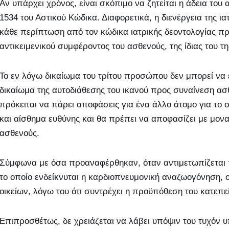
Αν υπάρχει χρόνος, είναι σκόπιμο να ζητείται η άδεια το
1534 του Αστικού Κώδικα. Διαφορετικά, η διενέργεια της ι
κάθε περίπτωση από τον κώδικα ιατρικής δεοντολογίας π
αντικειμενικού συμφέροντος του ασθενούς, της ίδιας του τη
Το εν λόγω δικαίωμα του τρίτου προσώπου δεν μπορεί να έ
δικαίωμα της αυτοδιάθεσης του ικανού προς συναίνεση ασ
πρόκειται να πάρει αποφάσεις για ένα άλλο άτομο για το
και αίσθημα ευθύνης και θα πρέπει να αποφασίζει με μονα
ασθενούς.
Σύμφωνα με όσα προαναφέρθηκαν, όταν αντιμετωπίζεται π
το οποίο ενδείκνυται η καρδιοπνευμονική αναζωογόνηση, ο
οικείων, λόγω του ότι συντρέχει η προϋπόθεση του κατεπε
Επιπροσθέτως, δε χρειάζεται να λάβει υπόψιν του τυχόν