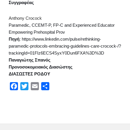
Συγγραφέας
Anthony Crocock
Paramedic, CCEMT-P, FP-C and Experienced Educator
Empowering Prehospital Prov
Πηγή
: https://www.linkedin.com/pulse/rethinking-
paramedic-protocols-embracing-guidelines-care-crocock-/?
trackingId=01FIz6ECS4SyxY0Dun6FXA%3D%3D
Παναγιώτης Σπανός
Προνοσοκομειακός Διασώστης
ΔΙΑΣΩΣΤΕΣ ΡΟΔΟΥ
F
T
E
Μ
a
w
m
ο
c
i
a
ι
e
t
i
ρ
b
t
l
α
o
e
σ