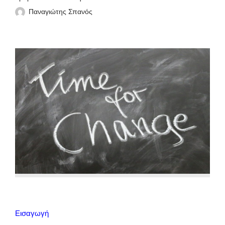
Παναγιώτης Σπανός
Εισαγωγή