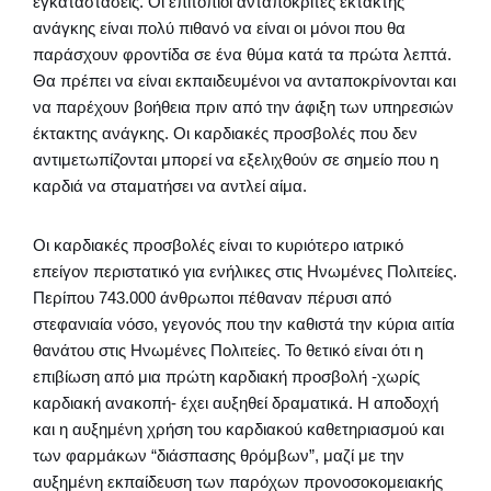
εγκαταστάσεις. Οι επιτόπιοι ανταποκριτές έκτακτης
ανάγκης είναι πολύ πιθανό να είναι οι μόνοι που θα
παράσχουν φροντίδα σε ένα θύμα κατά τα πρώτα λεπτά.
Θα πρέπει να είναι εκπαιδευμένοι να ανταποκρίνονται και
να παρέχουν βοήθεια πριν από την άφιξη των υπηρεσιών
έκτακτης ανάγκης. Οι καρδιακές προσβολές που δεν
αντιμετωπίζονται μπορεί να εξελιχθούν σε σημείο που η
καρδιά να σταματήσει να αντλεί αίμα.
Οι καρδιακές προσβολές είναι το κυριότερο ιατρικό
επείγον περιστατικό για ενήλικες στις Ηνωμένες Πολιτείες.
Περίπου 743.000 άνθρωποι πέθαναν πέρυσι από
στεφανιαία νόσο, γεγονός που την καθιστά την κύρια αιτία
θανάτου στις Ηνωμένες Πολιτείες. Το θετικό είναι ότι η
επιβίωση από μια πρώτη καρδιακή προσβολή -χωρίς
καρδιακή ανακοπή- έχει αυξηθεί δραματικά. Η αποδοχή
και η αυξημένη χρήση του καρδιακού καθετηριασμού και
των φαρμάκων “διάσπασης θρόμβων”, μαζί με την
αυξημένη εκπαίδευση των παρόχων προνοσοκομειακής