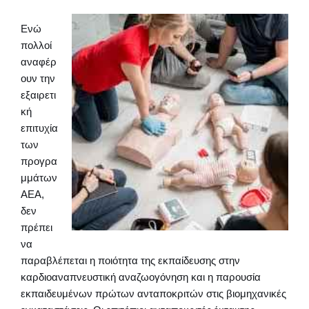
Ενώ
πολλοί
αναφέρ
ουν την
εξαιρετι
κή
επιτυχία
των
προγρα
μμάτων
AEΑ,
δεν
πρέπει
να
παραβλέπεται η ποιότητα της εκπαίδευσης στην
καρδιοαναπνευστική αναζωογόνηση και η παρουσία
εκπαιδευμένων πρώτων ανταποκριτών στις βιομηχανικές