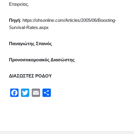
Εταιρείας.
Πηγή
: https://ohsonline.com/Articles/2005/06/Boosting-
Survival-Rates.aspx
Παναγιώτης Σπανός
Προνοσοκομειακός Διασώστης
ΔΙΑΣΩΣΤΕΣ ΡΟΔΟΥ
F
T
E
Μ
a
w
m
ο
c
i
a
ι
e
t
i
ρ
b
t
l
α