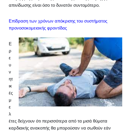
απινίδωσης είναι όσο το δυνατόν συντομότερο.
Επίδραση των χρόνων απόκρισης του συστήματος
προνοσοκομειακής φροντίδας
Ε
ρ
ε
υ
ν
ητ
ικ
ές
μ
ε
λ
έτες δείχνουν ότι περισσότερα από τα μισά θύματα
καρδιακής ανακοπής θα μπορούσαν να σωθούν εάν