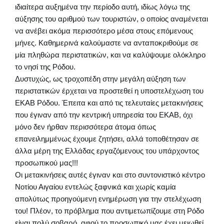
ιδιαίτερα αυξημένα την περίοδο αυτή, ιδίως λόγω της
αύξησης του αριθμού των τουριστών, ο οποίος αναμένεται
να ανέβει ακόμα περισσότερο μέσα στους επόμενους
μήνες. Καθημερινά καλούμαστε να ανταποκριθούμε σε
μία πληθώρα περιστατικών, και να καλύψουμε ολόκληρο
το νησί της Ρόδου.
Δυστυχώς, ως τροχοπέδη στην μεγάλη αύξηση των
περιστατικών έρχεται να προστεθεί η υποστελέχωση του
ΕΚΑΒ Ρόδου. Έπειτα και από τις τελευταίες μετακινήσεις
που έγιναν από την κεντρική υπηρεσία του ΕΚΑΒ, όχι
μόνο δεν ήρθαν περισσότερα άτομα όπως
επανειλημμένως έχουμε ζητήσει, αλλά τοποθέτησαν σε
άλλα μέρη της Ελλάδας εργαζόμενους του υπάρχοντος
προσωπικού μας!!!
Οι μετακινήσεις αυτές έγιναν και στο συντονιστικό κέντρο
Νοτίου Αιγαίου εντελώς ξαφνικά και χωρίς καμία
απολύτως προηγούμενη ενημέρωση για την στελέχωση
του! Πλέον, το πρόβλημα που αντιμετωπίζουμε στη Ρόδο
είναι πολύ σοβαρό, αφού το προσωπικό μας έχει μειωθεί