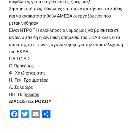
ασφάλειας για την υγεία και τις ζωές μας!
Ζητάμε από τους ιθύνοντες να αποκαταστήσουν το λάθος
και να αντικατασταθούν ΑΜΕΣΑ οι εργαζόμενοι που
μετακινήθηκαν.
Είναι ΝΤΡΟΠΗ ολόκληρος ο νομός μας να βρίσκεται σε
κίνδυνο επειδή η κεντρική υπηρεσία του ΕΚΑΒ κλείνει τα
αυτιά της στις φωνές αγανάκτησης για την υποστελέχωση
του ΕΚΑΒ.
ΓΙΑ ΤΟ Δ.Σ.
Ο Πρόεδρος
Φ. Χατζησταμάτης
Η. Γεν. Γραμματέας
Λ. Σαλαώρα
ΠΗΓΗ:
proodos
ΔΙΑΣΩΣΤΕΣ ΡΟΔΟΥ
F
T
E
Μ
a
w
m
ο
c
i
a
ι