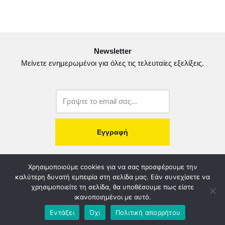
e
t
i
ρ
b
t
l
α
o
e
σ
Newsletter
o
r
τ
Μείνετε ενημερωμένοι για όλες τις τελευταίες εξελίξεις.
k
ε
ί
τ
ε
copyright@2022.
Κατασκευή Ιστοσελίδας.
Χρησιμοποιούμε cookies για να σας προσφέρουμε την
καλύτερη δυνατή εμπειρία στη σελίδα μας. Εάν συνεχίσετε να
χρησιμοποιείτε τη σελίδα, θα υποθέσουμε πως είστε
Λογοδοσία – Χρηστή Διαχείριση
Διοικητικό Συμβούλιο
ικανοποιημένοι με αυτό.
Καταστατικό
Όροι & Πολιτικές
Πολιτική Απορρήτου
Εντάξει
Όχι
Πολιτική απορρήτου
Χορηγοί