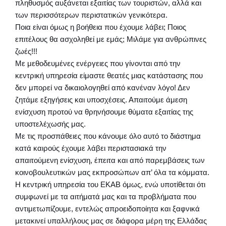
πληθυσμός αυξάνεται εξαιτίας των τουριστών, αλλά και
των περισσότερων περιστατικών γενικότερα.
Ποια είναι όμως η βοήθεια που έχουμε λάβει; Ποιος
επιτέλους θα ασχοληθεί με εμάς; Μιλάμε για ανθρώπινες
ζωές!!!
Με μεθοδευμένες ενέργειες που γίνονται από την
κεντρική υπηρεσία είμαστε θεατές μιας κατάστασης που
δεν μπορεί να δικαιολογηθεί από κανέναν λόγο! Δεν
ζητάμε εξηγήσεις και υποσχέσεις. Απαιτούμε άμεση
ενίσχυση προτού να θρηνήσουμε θύματα εξαιτίας της
υποστελέχωσής μας.
Με τις προσπάθειες που κάνουμε όλο αυτό το διάστημα
κατά καιρούς έχουμε λάβει περιστασιακά την
απαιτούμενη ενίσχυση, έπειτα και από παρεμβάσεις των
κοινοβουλευτικών μας εκπροσώπων απ’ όλα τα κόμματα.
Η κεντρική υπηρεσία του ΕΚΑΒ όμως, ενώ υποτίθεται ότι
συμφωνεί με τα αιτήματά μας και τα προβλήματα που
αντιμετωπίζουμε, εντελώς απροειδοποίητα και ξαφνικά
μετακινεί υπαλλήλους μας σε διάφορα μέρη της Ελλάδας