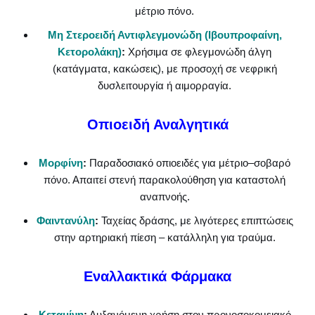
μέτριο πόνο.
Μη Στεροειδή Αντιφλεγμονώδη (Ιβουπροφαίνη,
Κετορολάκη)
:
Χρήσιμα σε φλεγμονώδη άλγη
(κατάγματα, κακώσεις), με προσοχή σε νεφρική
δυσλειτουργία ή αιμορραγία.
Οπιοειδή Αναλγητικά
Μορφίνη
:
Παραδοσιακό οπιοειδές για μέτριο–σοβαρό
πόνο. Απαιτεί στενή παρακολούθηση για καταστολή
αναπνοής.
Φαιντανύλη
:
Ταχείας δράσης, με λιγότερες επιπτώσεις
στην αρτηριακή πίεση – κατάλληλη για τραύμα.
Εναλλακτικά Φάρμακα
Κεταμίνη
:
Αυξανόμενη χρήση στον προνοσοκομειακό