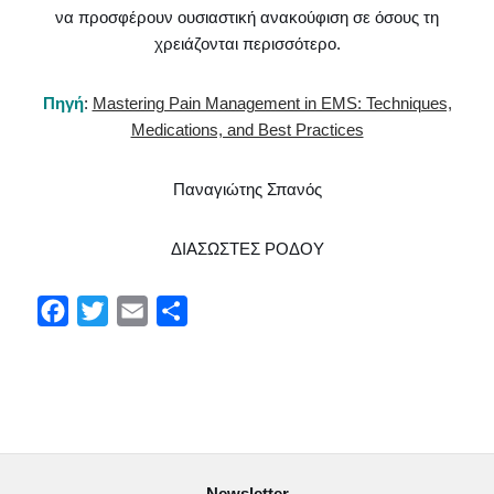
να προσφέρουν ουσιαστική ανακούφιση σε όσους τη
χρειάζονται περισσότερο.
Πηγή
:
Mastering Pain Management in EMS: Techniques,
Medications, and Best Practices
Παναγιώτης Σπανός
ΔΙΑΣΩΣΤΕΣ ΡΟΔΟΥ
F
T
E
Μ
a
w
m
ο
c
i
a
ι
e
t
i
ρ
b
t
l
α
o
e
σ
Newsletter