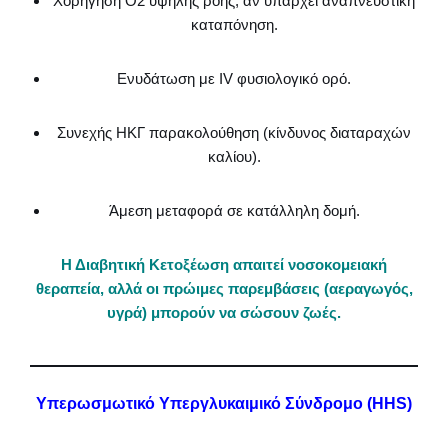
Χορήγηση Ο2 υψηλής ροής, αν υπάρχει αναπνευστική
καταπόνηση.
Ενυδάτωση με IV φυσιολογικό ορό.
Συνεχής ΗΚΓ παρακολούθηση (κίνδυνος διαταραχών
καλίου).
Άμεση μεταφορά σε κατάλληλη δομή.
Η Διαβητική Κετοξέωση απαιτεί νοσοκομειακή
θεραπεία, αλλά οι πρώιμες παρεμβάσεις (αεραγωγός,
υγρά) μπορούν να σώσουν ζωές.
Υπερωσμωτικό Υπεργλυκαιμικό Σύνδρομο (HHS)