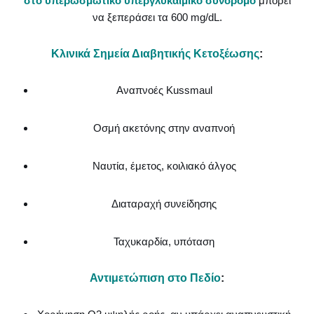
στο υπερωσμωτικό υπεργλυκαιμικό σύνδρομο
μπορεί
να ξεπεράσει τα 600 mg/dL.
Κλινικά Σημεία Διαβητικής Κετοξέωσης
:
Αναπνοές Kussmaul
Οσμή ακετόνης στην αναπνοή
Ναυτία, έμετος, κοιλιακό άλγος
Διαταραχή συνείδησης
Ταχυκαρδία, υπόταση
Αντιμετώπιση στο Πεδίο
: