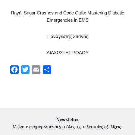
Πηγή:
Sugar Crashes and Code Calls: Mastering Diabetic
Emergencies in EMS
Παναγιώτης Σπανός
ΔΙΑΣΩΣΤΕΣ ΡΟΔΟΥ
F
T
E
Μ
a
w
m
ο
c
i
a
ι
e
t
i
ρ
b
t
l
α
o
e
σ
Newsletter
o
r
τ
Μείνετε ενημερωμένοι για όλες τις τελευταίες εξελίξεις.
k
ε